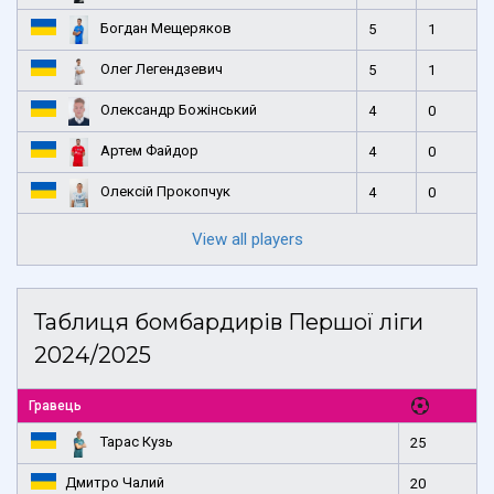
Богдан Мещеряков
5
1
Олег Легендзевич
5
1
Олександр Божінський
4
0
Артем Файдор
4
0
Олексій Прокопчук
4
0
View all players
Таблиця бомбардирів Першої ліги
2024/2025
Гравець
Тарас Кузь
25
Дмитро Чалий
20