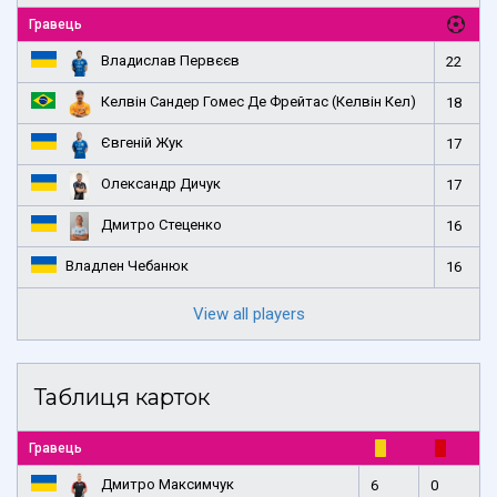
Гравець
Владислав Первєєв
22
Келвін Сандер Гомес Де Фрейтас (Келвін Кел)
18
Євгеній Жук
17
Олександр Дичук
17
Дмитро Стеценко
16
Владлен Чебанюк
16
View all players
Таблиця карток
Гравець
Дмитро Максимчук
6
0