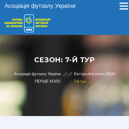
Асоціація футзалу України
СЕЗОН:
7-Й ТУР
Асоціація футзалу України
>
Екстра-ліга сезон 25\26
ПЕРШЕ КОЛО
>
7-й тур
?>