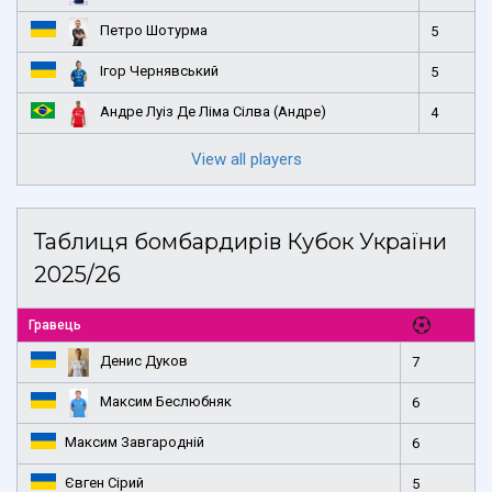
Петро Шотурма
5
Ігор Чернявський
5
Андре Луіз Де Ліма Сілва (Андре)
4
View all players
Таблиця бомбардирів Кубок України
2025/26
Гравець
Денис Дуков
7
Максим Беслюбняк
6
Максим Завгародній
6
Євген Сірий
5