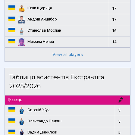
Юрій Щериця
17
Андрій Анцибор
17
Станіслав Моспан
16
Максим Нечай
14
View all players
Таблиця асистентів Екстра-ліга
2025/2026
Гравець
Євгеній Жук
5
Олександр Педяш
5
Вадим Данилюк
5