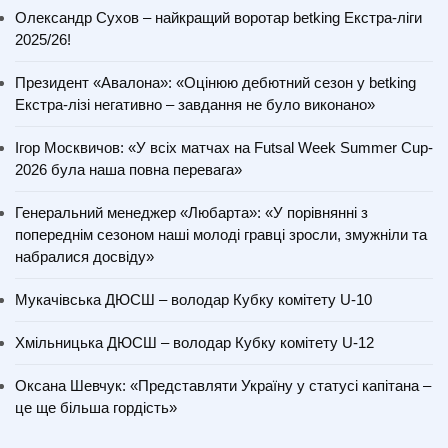
Олександр Сухов – найкращий воротар betking Екстра-ліги
2025/26!
Президент «Авалона»: «Оцінюю дебютний сезон у betking
Екстра-лізі негативно – завдання не було виконано»
Ігор Москвичов: «У всіх матчах на Futsal Week Summer Cup-
2026 була наша повна перевага»
Генеральний менеджер «Любарта»: «У порівнянні з
попереднім сезоном наші молоді гравці зросли, змужніли та
набралися досвіду»
Мукачівська ДЮСШ – володар Кубку комітету U-10
Хмільницька ДЮСШ – володар Кубку комітету U-12
Оксана Шевчук: «Представляти Україну у статусі капітана –
це ще більша гордість»