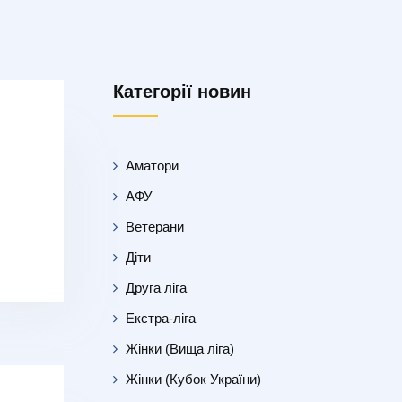
Категорії новин
Аматори
АФУ
Ветерани
Діти
Друга ліга
Екстра-ліга
Жінки (Вища ліга)
Жінки (Кубок України)