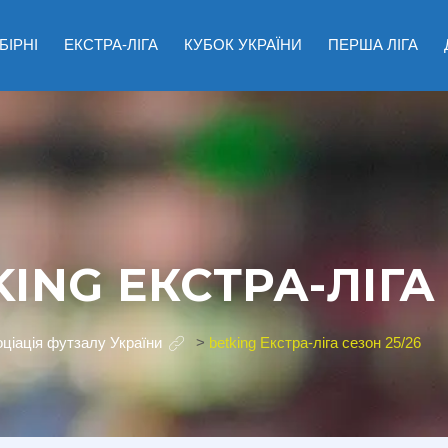
БІРНІ
ЕКСТРА-ЛІГА
КУБОК УКРАЇНИ
ПЕРША ЛІГА
ING ЕКСТРА-ЛІГА
ціація футзалу України
>
betking Екстра-ліга сезон 25/26