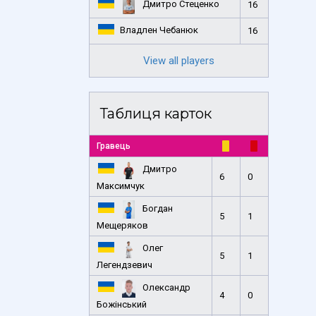
Дмитро Стеценко
16
Владлен Чебанюк
16
View all players
Таблиця карток
Гравець
Дмитро
6
0
Максимчук
Богдан
5
1
Мещеряков
Олег
5
1
Легендзевич
Олександр
4
0
Божінський