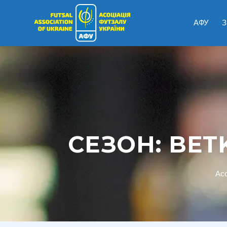
АФУ
З
СЕЗОН:
BETK
Асо