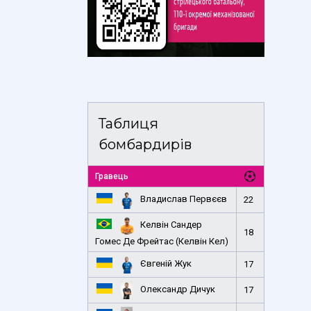
Таблиця
бомбардирів
Гравець
Владислав Первєєв
22
Келвін Сандер
18
Гомес Де Фрейтас (Келвін Кел)
Євгеній Жук
17
Олександр Дичук
17