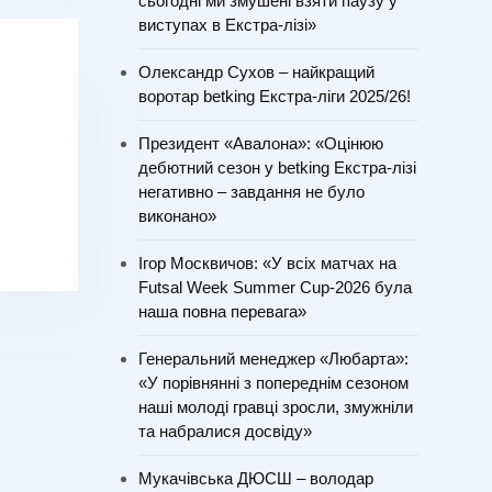
сьогодні ми змушені взяти паузу у
виступах в Екстра-лізі»
Олександр Сухов – найкращий
воротар betking Екстра-ліги 2025/26!
Президент «Авалона»: «Оцінюю
дебютний сезон у betking Екстра-лізі
негативно – завдання не було
виконано»
Ігор Москвичов: «У всіх матчах на
Futsal Week Summer Cup-2026 була
наша повна перевага»
Генеральний менеджер «Любарта»:
«У порівнянні з попереднім сезоном
наші молоді гравці зросли, змужніли
та набралися досвіду»
Мукачівська ДЮСШ – володар