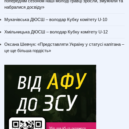
попереднім сезоном наші молоді гравці зросли, змужніли та
набралися досвіду»
Мукачівська ДЮСШ – володар Кубку комітету U-10
Хмільницька ДЮСШ – володар Кубку комітету U-12
Оксана Шевчук: «Представляти Україну у статусі капітана –
це ще більша гордість»