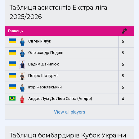
Таблиця асистентів Екстра-ліга
2025/2026
Гравець
Євгеній Жук
5
Олександр Педяш
5
Вадим Данилюк
5
Петро Шотурма
5
Ігор Чернявський
5
Андре Луіз Де Ліма Сілва (Андре)
4
View all players
Таблиця бомбардирів Кубок України