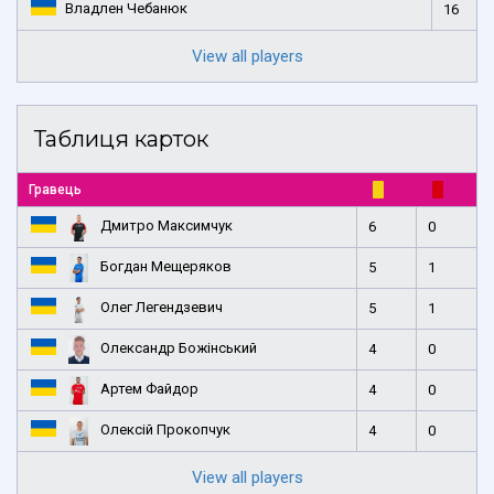
Владлен Чебанюк
16
View all players
Таблиця карток
Гравець
Дмитро Максимчук
6
0
Богдан Мещеряков
5
1
Олег Легендзевич
5
1
Олександр Божінський
4
0
Артем Файдор
4
0
Олексій Прокопчук
4
0
View all players