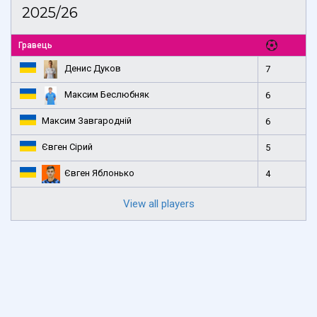
2025/26
Гравець
Денис Дуков
7
Максим Беслюбняк
6
Максим Завгародній
6
Євген Сірий
5
Євген Яблонько
4
View all players