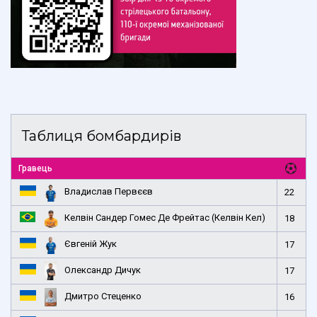
Таблиця бомбардирів
Гравець
Владислав Первєєв
22
Келвін Сандер Гомес Де Фрейтас (Келвін Кел)
18
Євгеній Жук
17
Олександр Дичук
17
Дмитро Стеценко
16