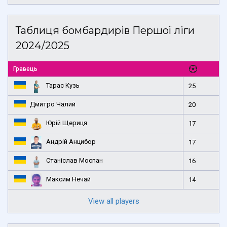
Таблиця бомбардирів Першої ліги
2024/2025
Гравець
Тарас Кузь
25
Дмитро Чалий
20
Юрій Щериця
17
Андрій Анцибор
17
Станіслав Моспан
16
Максим Нечай
14
View all players