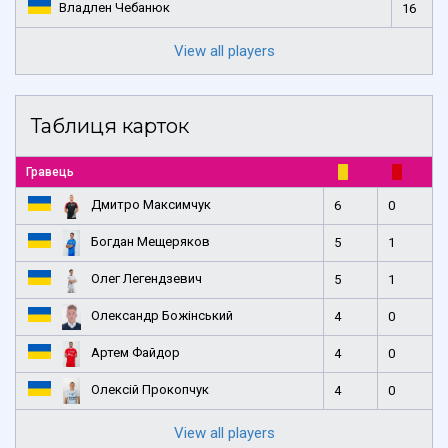
Владлен Чебанюк
16
View all players
Таблиця карток
Гравець
Дмитро Максимчук
6
0
Богдан Мещеряков
5
1
Олег Легендзевич
5
1
Олександр Божінський
4
0
Артем Файдор
4
0
Олексій Прокопчук
4
0
View all players