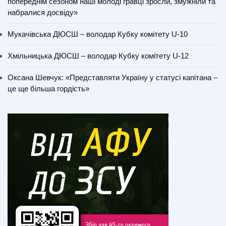
попереднім сезоном наші молоді гравці зросли, змужніли та
набралися досвіду»
Мукачівська ДЮСШ – володар Кубку комітету U-10
Хмільницька ДЮСШ – володар Кубку комітету U-12
Оксана Шевчук: «Представляти Україну у статусі капітана –
це ще більша гордість»