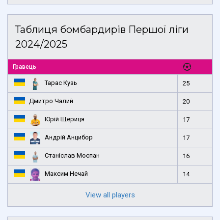
Таблиця бомбардирів Першої ліги
2024/2025
Гравець
Тарас Кузь
25
Дмитро Чалий
20
Юрій Щериця
17
Андрій Анцибор
17
Станіслав Моспан
16
Максим Нечай
14
View all players