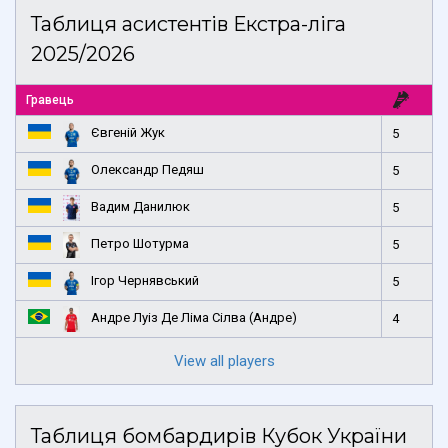
Таблиця асистентів Екстра-ліга
2025/2026
Гравець
Євгеній Жук
5
Олександр Педяш
5
Вадим Данилюк
5
Петро Шотурма
5
Ігор Чернявський
5
Андре Луіз Де Ліма Сілва (Андре)
4
View all players
Таблиця бомбардирів Кубок України