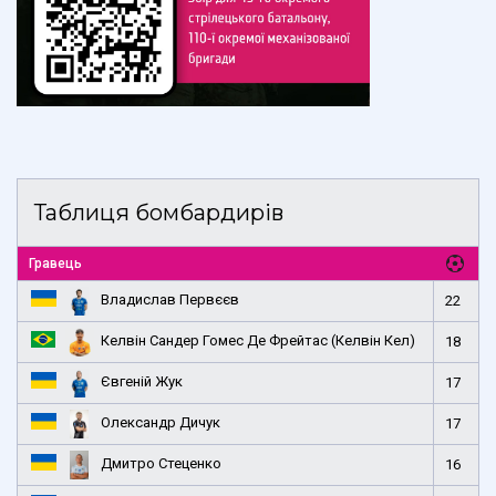
Таблиця бомбардирів
Гравець
Владислав Первєєв
22
Келвін Сандер Гомес Де Фрейтас (Келвін Кел)
18
Євгеній Жук
17
Олександр Дичук
17
Дмитро Стеценко
16