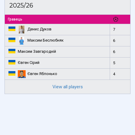
2025/26
Гравець
Денис Дуков
7
Максим Беслюбняк
6
Максим Завгародній
6
Євген Сірий
5
Євген Яблонько
4
View all players