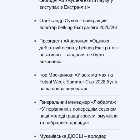
сьогодні ми змушені взяти паузу у
виступах в Екстра-лізі»
Олександр Сухов – найкращий
воротар betking Екстра-ліги 2025/26!
Президент «Авалона»: «Оцінюю
дебютний сезон у betking Екстра-лізі
негативно – завдання не було
виконано»
Ігор Москвичов: «У всіх матчах на
Futsal Week Summer Cup-2026 була
наша повна перевага»
Генеральний менеджер «Любарта»:
«У порівнянні з попереднім сезоном
наші молоді гравці зросли, змужніли
та набралися досвіду»
Мукачівська ДЮСШ – володар