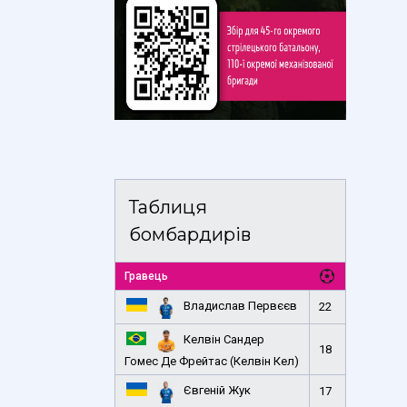
Таблиця
бомбардирів
Гравець
Владислав Первєєв
22
Келвін Сандер
18
Гомес Де Фрейтас (Келвін Кел)
Євгеній Жук
17