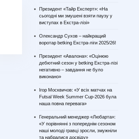
Президент «Тайр Експерт»: «На
сьогодні ми змушені взяти паузу у
виступах в Екстра-лізі»
Олександр Сухов – найкращий
воротар betking Екстра-ліги 2025/26!
Президент «Авалона»: «Оцінюю
дебютний сезон у betking Екстра-лізі
негативно – завдання не було
виконано»
Ігор Москвичов: «У всіх матчах на
Futsal Week Summer Cup-2026 була
наша повна перевага»
Генеральний менеджер «Любарта»:
«У порівнянні з попереднім сезоном
наші молоді гравці зросли, змужніли
та набралися досвіду»