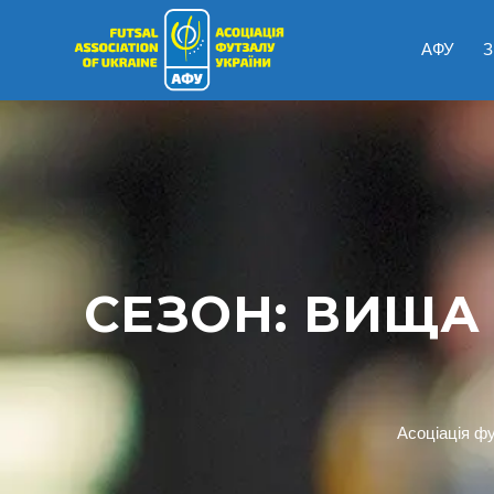
АФУ
З
СЕЗОН:
ВИЩА 
Асоціація ф