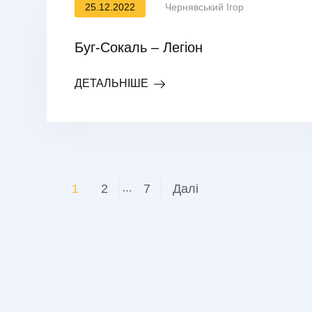
25.12.2022
Чернявський Ігор
Буг-Сокаль – Легіон
ДЕТАЛЬНІШЕ
Пагінація
1
2
…
7
Далі
записів