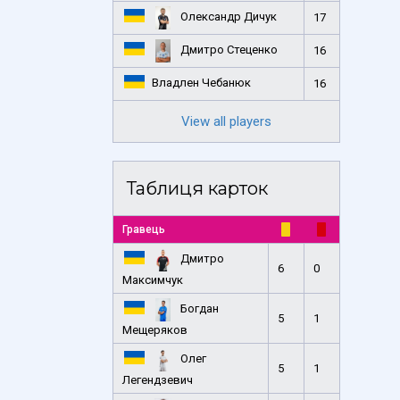
Олександр Дичук
17
Дмитро Стеценко
16
Владлен Чебанюк
16
View all players
Таблиця карток
Гравець
Дмитро
6
0
Максимчук
Богдан
5
1
Мещеряков
Олег
5
1
Легендзевич