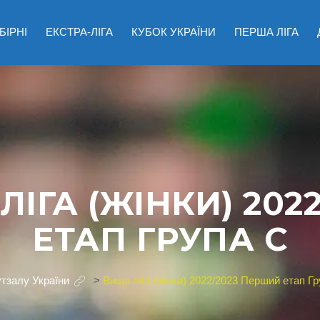
БІРНІ
ЕКСТРА-ЛІГА
КУБОК УКРАЇНИ
ПЕРША ЛІГА
ЛІГА (ЖІНКИ) 202
ЕТАП ГРУПА C
утзалу України
>
Вища ліга (жінки) 2022/2023 Перший етап Г