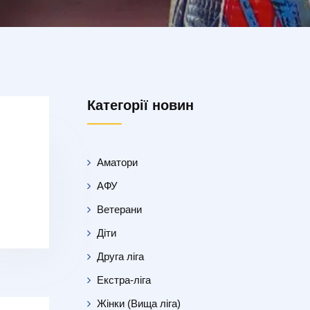
Категорії новин
Аматори
АФУ
Ветерани
Діти
Друга ліга
Екстра-ліга
Жінки (Вища ліга)