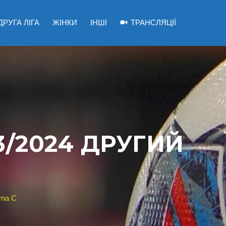
ДРУГА ЛІГА
ЖІНКИ
ІНШІ
ТРАНСЛЯЦІЇ
3/2024 ДРУГИЙ
упа С
?>