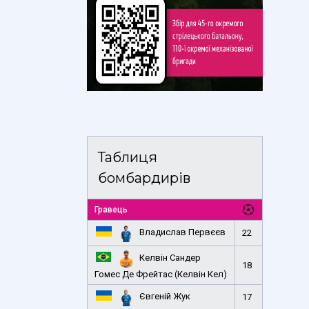
Таблиця
бомбардирів
Гравець
Владислав Первєєв
22
Келвін Сандер
18
Гомес Де Фрейтас (Келвін Кел)
Євгеній Жук
17