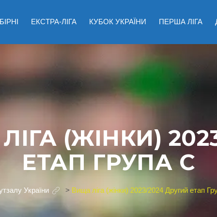
БІРНІ
ЕКСТРА-ЛІГА
КУБОК УКРАЇНИ
ПЕРША ЛІГА
ЛІГА (ЖІНКИ) 202
ЕТАП ГРУПА С
утзалу України
>
Вища ліга (жінки) 2023/2024 Другий етап Гр