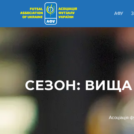
АФУ
З
СЕЗОН:
ВИЩА 
Асоціація ф