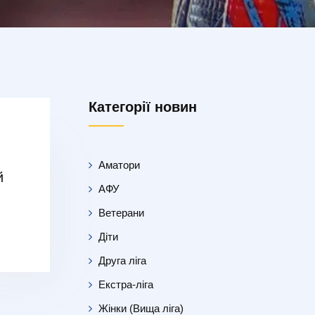
Категорії новин
Аматори
й
АФУ
Ветерани
Діти
Друга ліга
Екстра-ліга
Жінки (Вища ліга)