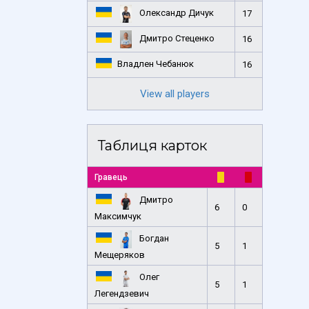
Олександр Дичук
17
Дмитро Стеценко
16
Владлен Чебанюк
16
View all players
Таблиця карток
Гравець
Дмитро
6
0
Максимчук
Богдан
5
1
Мещеряков
Олег
5
1
Легендзевич