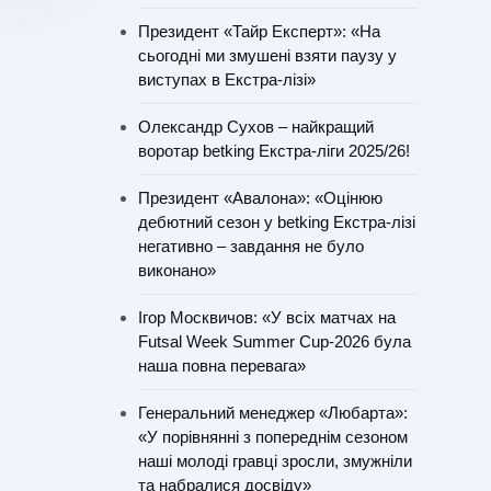
Президент «Тайр Експерт»: «На
сьогодні ми змушені взяти паузу у
виступах в Екстра-лізі»
Олександр Сухов – найкращий
воротар betking Екстра-ліги 2025/26!
Президент «Авалона»: «Оцінюю
дебютний сезон у betking Екстра-лізі
негативно – завдання не було
виконано»
Ігор Москвичов: «У всіх матчах на
Futsal Week Summer Cup-2026 була
наша повна перевага»
Генеральний менеджер «Любарта»:
«У порівнянні з попереднім сезоном
наші молоді гравці зросли, змужніли
та набралися досвіду»