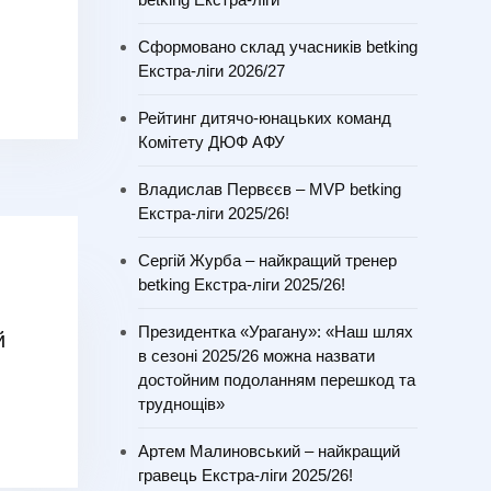
Сформовано склад учасників betking
Екстра-ліги 2026/27
Рейтинг дитячо-юнацьких команд
Комітету ДЮФ АФУ
Владислав Первєєв – MVP betking
Екстра-ліги 2025/26!
Сергій Журба – найкращий тренер
betking Екстра-ліги 2025/26!
Президентка «Урагану»: «Наш шлях
й
в сезоні 2025/26 можна назвати
достойним подоланням перешкод та
труднощів»
Артем Малиновський – найкращий
гравець Екстра-ліги 2025/26!