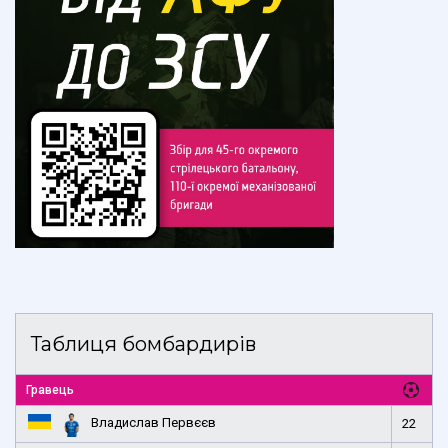
Таблиця бомбардирів
Гравець
Владислав Первєєв
22