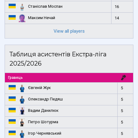
Станіслав Моспан
16
Максим Нечай
14
View all players
Таблиця асистентів Екстра-ліга
2025/2026
Гравець
Євгеній Жук
5
Олександр Педяш
5
Вадим Данилюк
5
Петро Шотурма
5
Ігор Чернявський
5