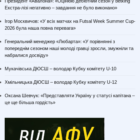
Президент «Авалона»: «Оцінюю дебютний сезон у betking
Екстра-лізі негативно – завдання не було виконано»
Ігор Москвичов: «У всіх матчах на Futsal Week Summer Cup-
2026 була наша повна перевага»
Генеральний менеджер «Любарта»: «У порівнянні з
попереднім сезоном наші молоді гравці зросли, змужніли та
набралися досвіду»
Мукачівська ДЮСШ – володар Кубку комітету U-10
Хмільницька ДЮСШ – володар Кубку комітету U-12
Оксана Шевчук: «Представляти Україну у статусі капітана –
це ще більша гордість»