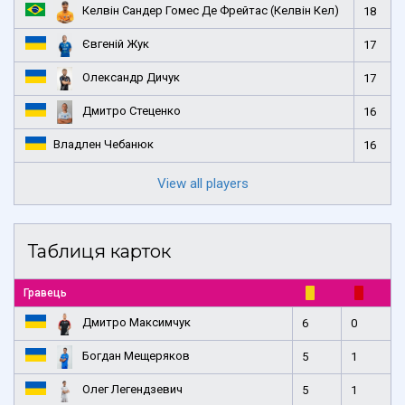
Келвін Сандер Гомес Де Фрейтас (Келвін Кел)
18
Євгеній Жук
17
Олександр Дичук
17
Дмитро Стеценко
16
Владлен Чебанюк
16
View all players
Таблиця карток
Гравець
Дмитро Максимчук
6
0
Богдан Мещеряков
5
1
Олег Легендзевич
5
1