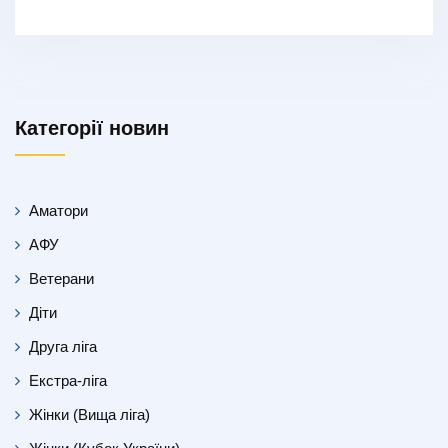
Категорії новин
Аматори
АФУ
Ветерани
Діти
Друга ліга
Екстра-ліга
Жінки (Вища ліга)