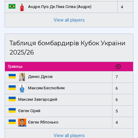
Андре Луіз Де Ліма Сілва (Андре)
4
View all players
Таблиця бомбардирів Кубок України
2025/26
Гравець
Денис Дуков
7
Максим Беслюбняк
6
Максим Завгародній
6
Євген Сірий
5
Євген Яблонько
4
View all players