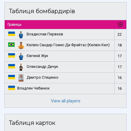
Таблиця бомбардирів
Гравець
Владислав Первєєв
22
Келвін Сандер Гомес Де Фрейтас (Келвін Кел)
18
Євгеній Жук
17
Олександр Дичук
17
Дмитро Стеценко
16
Владлен Чебанюк
16
View all players
Таблиця карток