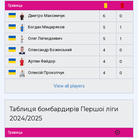
Гравець
Дмитро Максимчук
6
0
Богдан Мещеряков
5
1
Олег Легендзевич
5
1
Олександр Божінський
4
0
Артем Файдор
4
0
Олексій Прокопчук
4
0
View all players
Таблиця бомбардирів Першої ліги
2024/2025
Гравець