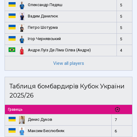
Олександр Педяш
5
Вадим Данилюк
5
Петро Шотурма
5
Ігор Чернявський
5
Андре Луіз Де Ліма Сілва (Андре)
4
View all players
Таблиця бомбардирів Кубок України
2025/26
Гравець
Денис Дуков
7
Максим Беслюбняк
6