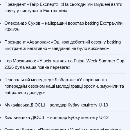
Президент «Тайр Експерт»: «На сьогодні ми змушені взяти
паузу у виступах в Екстра-лізі»
Олександр Сухов – найкращий воротар betking Екстра-ліги
2025/26!
Президент «Авалона»: «Оцінюю дебютний сезон у betking
Екстра-лізі негативно – завдання не було виконано»
Ігор Москвичов: «У всіх матчах на Futsal Week Summer Cup-
2026 була наша повна перевага»
Генеральний менеджер «Любарта»: «У порівнянні з
попереднім сезоном наші молоді гравці зросли, змужніли та
набралися досвіду»
Мукачівська ДЮСШ – володар Кубку комітету U-10
Хмільницька ДЮСШ – володар Кубку комітету U-12
Оксана Шевчук: «Представляти Україну у статусі капітана –