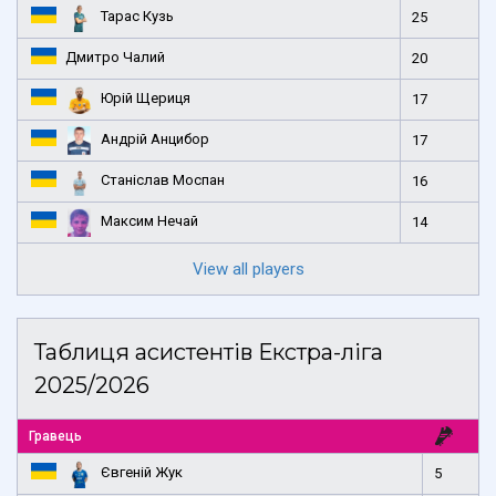
Тарас Кузь
25
Дмитро Чалий
20
Юрій Щериця
17
Андрій Анцибор
17
Станіслав Моспан
16
Максим Нечай
14
View all players
Таблиця асистентів Екстра-ліга
2025/2026
Гравець
Євгеній Жук
5