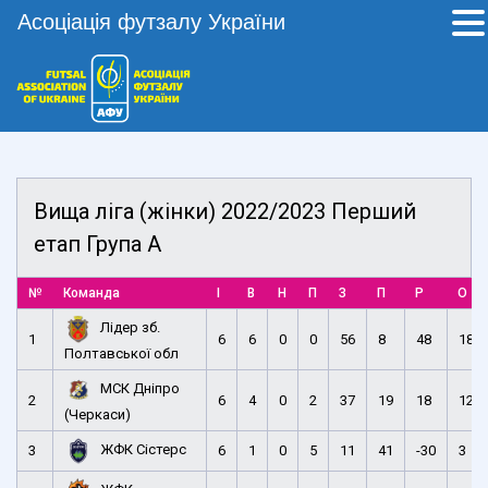
Асоціація футзалу України
Вища ліга (жінки) 2022/2023 Перший
етап Група А
№
Команда
І
В
Н
П
З
П
Р
О
Лідер зб.
1
6
6
0
0
56
8
48
18
Полтавської обл
МСК Дніпро
2
6
4
0
2
37
19
18
12
(Черкаси)
ЖФК Сістерс
3
6
1
0
5
11
41
-30
3