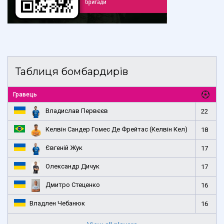
Таблиця бомбардирів
Гравець
Владислав Первєєв
22
Келвін Сандер Гомес Де Фрейтас (Келвін Кел)
18
Євгеній Жук
17
Олександр Дичук
17
Дмитро Стеценко
16
Владлен Чебанюк
16