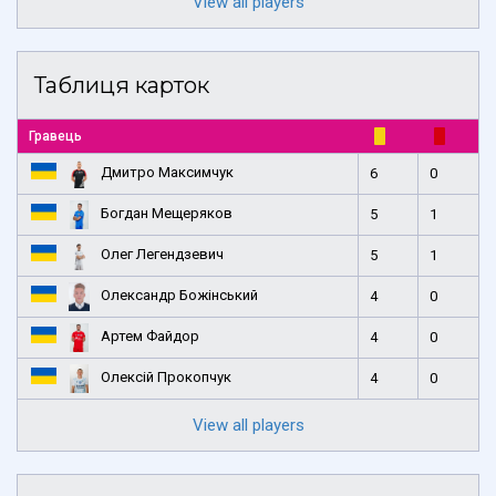
View all players
Таблиця карток
Гравець
Дмитро Максимчук
6
0
Богдан Мещеряков
5
1
Олег Легендзевич
5
1
Олександр Божінський
4
0
Артем Файдор
4
0
Олексій Прокопчук
4
0
View all players