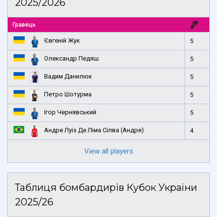
2025/2026
Гравець
Євгеній Жук
5
Олександр Педяш
5
Вадим Данилюк
5
Петро Шотурма
5
Ігор Чернявський
5
Андре Луіз Де Ліма Сілва (Андре)
4
View all players
Таблиця бомбардирів Кубок України
2025/26