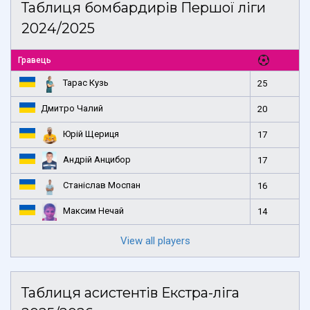
Таблиця бомбардирів Першої ліги
2024/2025
Гравець
Тарас Кузь
25
Дмитро Чалий
20
Юрій Щериця
17
Андрій Анцибор
17
Станіслав Моспан
16
Максим Нечай
14
View all players
Таблиця асистентів Екстра-ліга