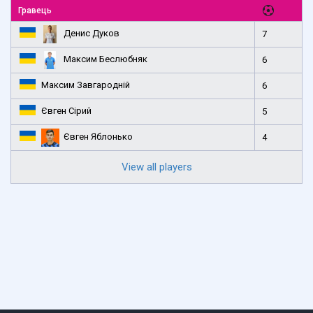
Гравець
Денис Дуков
7
Максим Беслюбняк
6
Максим Завгародній
6
Євген Сірий
5
Євген Яблонько
4
View all players