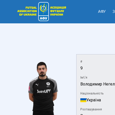
АФУ
З
#
9
Ім\'я
Володимир Негел
Національність
Україна
Розташування