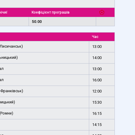
нічиї
Коефіцієнт програшів
50.00
Час
(Лисичанськ)
13:00
ьницький)
14:00
ал
13:00
ал
16:00
-Франківськ)
12:00
ницький)
15:30
(Ромни)
16:15
14:15