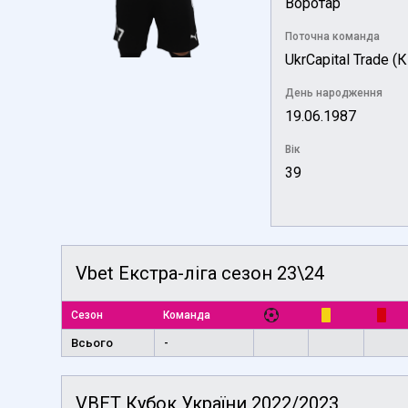
Воротар
Поточна команда
UkrCapital Trade (К
День народження
19.06.1987
Вік
39
Vbet Екстра-ліга сезон 23\24
Сезон
Команда
Всього
-
VBET Кубок України 2022/2023