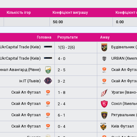
Кількість ігор
Коефіцієнт виграшу
Коефіцієнт 
50.00
0.00
Головна
Результати
Away
UkrCapital Trade (Київ)
Будівельник 
1(5) - 2(6)
UkrCapital Trade (Київ)
URBAN (Хмел
4 - 0
инал Авангард (Рівне)
Скай Ап Футз
2 - 5
ін.ІТ (Львів)
Скай Ап Футз
3 - 2
Скай Ап Футзал
Ураган (Івано
1 - 8
Скай Ап Футзал
Сокіл (Хмель
2 - 4
Скай Ап Футзал
Рятувальник 
6 - 1
Скай Ап Футзал
Київ Футзал
0 - 4