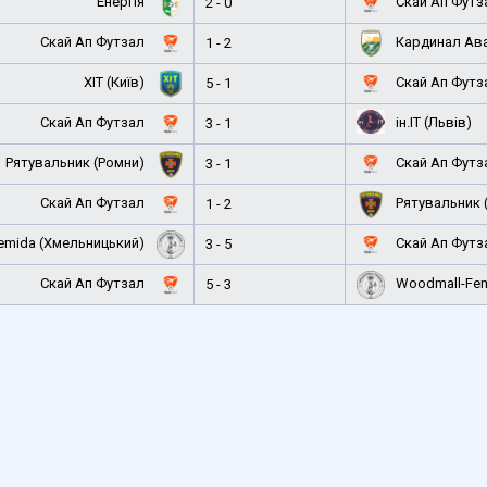
Енергія
Скай Ап Футз
2 - 0
Скай Ап Футзал
Кардинал Ава
1 - 2
ХІТ (Київ)
Скай Ап Футз
5 - 1
Скай Ап Футзал
ін.ІТ (Львів)
3 - 1
Рятувальник (Ромни)
Скай Ап Футз
3 - 1
Скай Ап Футзал
Рятувальник 
1 - 2
emida (Хмельницький)
Скай Ап Футз
3 - 5
Скай Ап Футзал
Woodmall-Fem
5 - 3