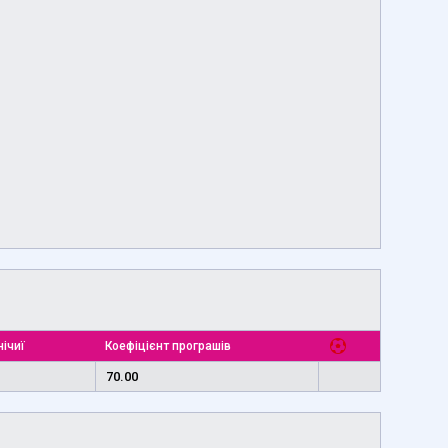
нічиї
Коефіцієнт програшів
70.00