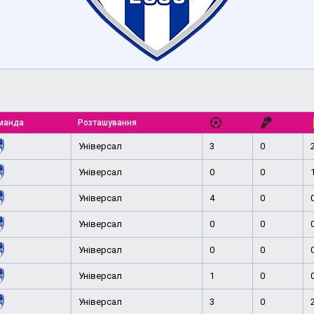
манда
Розташування
Універсал
3
0
Універсал
0
0
Універсал
4
0
Універсал
0
0
Універсал
0
0
Універсал
1
0
Універсал
3
0