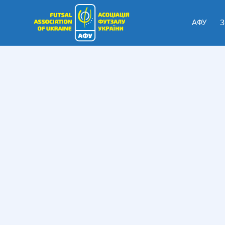
АФУ
З