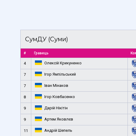
СумДУ (Суми)
#
Гравець
Ко
Олексій Крикуненко
4
Ігор Ямпільський
7
Іван Мінаков
7
Ігор Ковбасенко
8
Дарій Нікітін
9
Артем Яковлєв
9
Андрій Шепель
11