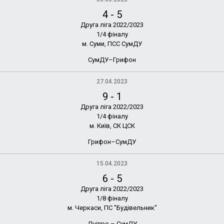
4
-
5
Друга ліга 2022/2023
1/4 фіналу
м. Суми, ПСС СумДУ
СумДУ–Грифон
27.04.2023
9
-
1
Друга ліга 2022/2023
1/4 фіналу
м. Київ, СК ЦСК
Грифон–СумДУ
15.04.2023
6
-
5
Друга ліга 2022/2023
1/8 фіналу
м. Черкаси, ПС "Будівельник"
Дніпро – СумДУ