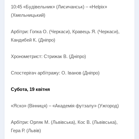
10:45 «Будівельник» (Лисичанськ) – «Helpix»
(Хмельницький)
Арбітри: Гопка О. (Черкаси), Кравець Я. (Черкаси),
Кандибей К. (Дніпро)
Хронометрист: Стрижак В. (Дніпро)
Спостерігач арбітражу: О. Іванов (Дніпро)
Субота, 19 квітня
«Яско» (Вінниця) – «Академія футзалу» (Ужгород)
Арбітри: Орляк М. (Львівська), Кос В. (Львівська),
Гера Р. (Львів)