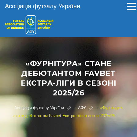
Асоціація футзалу України
«ФУРНІТУРА» СТАНЕ
ДЕБЮТАНТОМ FAVBET
ЕКСТРА-ЛІГИ В СЕЗОНІ
2025/26
Асоціація футзалу України
>
АФУ
>
«Фурнітура»
стане дебютантом Favbet Екстра-ліги в сезоні 2025/26