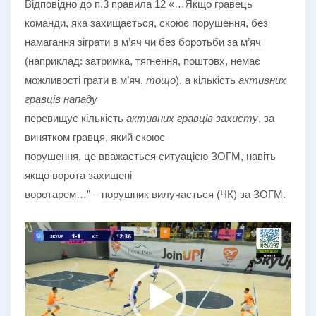
Відповідно до п.3 правила 12 «…Якщо гравець
команди, яка захищається, скоює порушення, без
намагання зіграти в м’яч чи без боротьби за м’яч
(наприклад: затримка, тягнення, поштовх, немає
можливості грати в м’яч,
тощо
), а кількість
активних
гравців нападу
перевищує
кількість
активних гравців захисту
, за
винятком гравця, який скоює
порушення, це вважається ситуацією ЗОГМ, навіть
якщо ворота захищені
воротарем…” – порушник вилучається (ЧК) за ЗОГМ.
Відеопрогравач