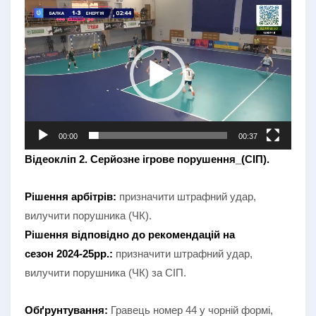
Відеопрогравач
00:00
00:37
Відеокліп 2. Серйозне ігрове порушення_(СІП).
Рішення арбітрів:
призначити штрафний удар,
вилучити порушника (ЧК).
Рішення відповідно до рекомендацій на
сезон
2024-25рр.:
призначити штрафний удар,
вилучити порушника (ЧК) за СІП.
Обґрунтування:
Гравець номер 44 у чорній формі,