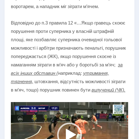
воротарем, а нападник міг зіграти м’ячем.
Відповідно до п.3 правила 12 «…Якщо гравець скоює
порушення проти суперника у власній штрафній
площі, яке позбавляє суперника очевидної гольової
можливості і арбітри призначають пенальті, порушник
попереджається (ЖК), якщо порушення скоєне із
намаганням зіграти в м’яч або у боротьбі за м’яч;
за
всіх інших обставин
(
наприклад
:
утримання,
тягнення,
штовхання, відсутність можливості зіграти
в м’яч, тощо) порушник повинен бути
вилучений (ЧК).
Відеопрогравач