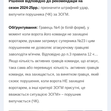
Рішення відповідно до рекомендацій на
сезон
2024-25рр.:
призначити штрафний удар,
вилучити порушника (ЧК) за ЗОГМ.
Обґрунтування:
Гравець №4 (в білій формі), у
момент коли ворота його команди не захищені
воротарем, руками затримує суперника №23 і цим
порушенням не дозволяє атакуючому гравцеві
заволодіти м’ячем. Відповідно до п.3 правила 12 «…
Якщо кількість активних гравців команди, що атакує,
така сама або перевищує кількість активних гравців
команди, яка захищається, за винятком гравця, який
скоює порушення, коли ворота НЕ захищені
воротарем, а інші критерії ЗОГМ присутні, це
вважається ситуацією ЗОГМ» – порушник
вилучається (ЧК).