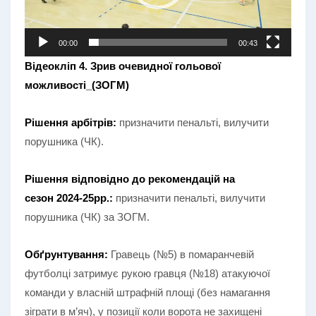
00:00
00:43
Відеокліп 4. Зрив очевидної гольової
можливості_(ЗОГМ)
Рішення арбітрів:
призначити пенальті, вилучити
порушника (ЧК).
Рішення відповідно до рекомендацій на
сезон
2024-25рр.:
призначити пенальті, вилучити
порушника (ЧК) за ЗОГМ.
Обґрунтування:
Гравець (№5) в помаранчевій
футболці затримує рукою гравця (№18) атакуючої
команди у власній штрафній площі (без намагання
зіграти в м’яч), у позиції коли ворота не захищені