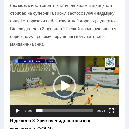
без можливості зіграти в м’яч, на високій швидкості
стрибає на суперника збоку, застосовуючи надмірну
силу і створюючи небезпеку для (здоров’я) суперника.
Відповідно до п.3 правила 12 такий порушник винен у
серйозному ігровому порушенні і вилучається з
майданчика (ЧК).
Відеопрогравач
00:00
00:21
Відеокліп 3. Зрив очевидної гольової
можливості_(ЗОГМ)