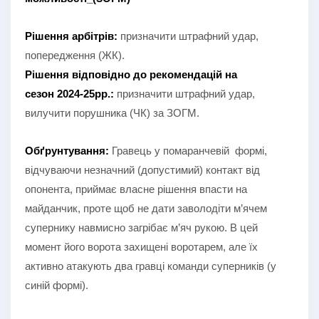
Рішення арбітрів:
призначити штрафний удар,
попередження (ЖК).
Рішення відповідно до рекомендацій на
сезон
2024-25рр.:
призначити штрафний удар,
вилучити порушника (ЧК) за ЗОГМ.
Обґрунтування:
Гравець у помаранчевій формі,
відчуваючи незначний (допустимий) контакт від
опонента, приймає власне рішення впасти на
майданчик, проте щоб не дати заволодіти м’ячем
супернику навмисно загрібає м’яч рукою. В цей
момент його ворота захищені воротарем, але їх
активно атакують два гравці команди суперників (у
синій формі).