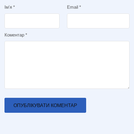
Ім'я
*
Email
*
Коментар
*