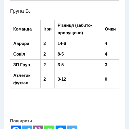
Група Б:
Різниця (забито-
Команда
Ігри
Очки
пропущено)
Аврора
2
14-6
4
Сокіл
2
8-5
4
ЗП Груп
2
3-5
3
Атлетик
2
3-12
0
футзал
Поширити