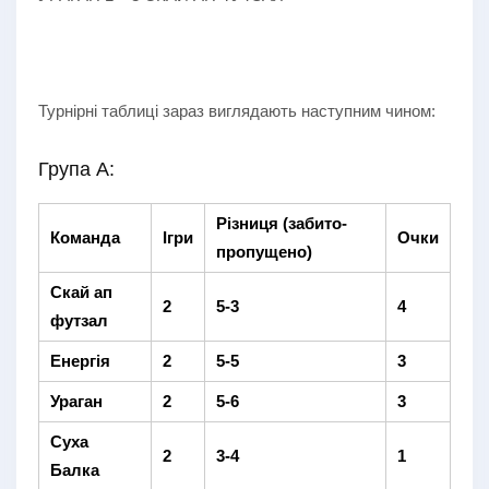
Турнірні таблиці зараз виглядають наступним чином:
Група А:
Різниця (забито-
Команда
Ігри
Очки
пропущено)
Скай ап
2
5-3
4
футзал
Енергія
2
5-5
3
Ураган
2
5-6
3
Суха
2
3-4
1
Балка