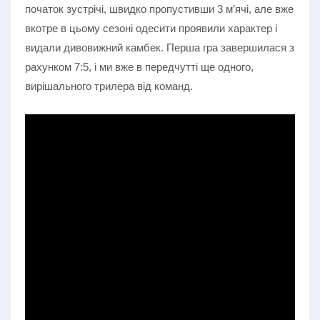
початок зустрічі, швидко пропустивши 3 м’ячі, але вже
вкотре в цьому сезоні одесити проявили характер і
видали дивовижний камбек. Перша гра завершилася з
рахунком 7:5, і ми вже в передчутті ще одного,
вирішального трилера від команд.