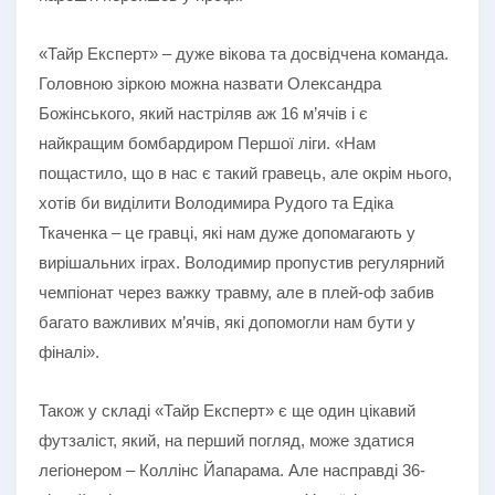
«Тайр Експерт» – дуже вікова та досвідчена команда.
Головною зіркою можна назвати Олександра
Божінського, який настріляв аж 16 м’ячів і є
найкращим бомбардиром Першої ліги. «Нам
пощастило, що в нас є такий гравець, але окрім нього,
хотів би виділити Володимира Рудого та Едіка
Ткаченка – це гравці, які нам дуже допомагають у
вирішальних іграх. Володимир пропустив регулярний
чемпіонат через важку травму, але в плей-оф забив
багато важливих м’ячів, які допомогли нам бути у
фіналі».
Також у складі «Тайр Експерт» є ще один цікавий
футзаліст, який, на перший погляд, може здатися
легіонером – Коллінс Йапарама. Але насправді 36-