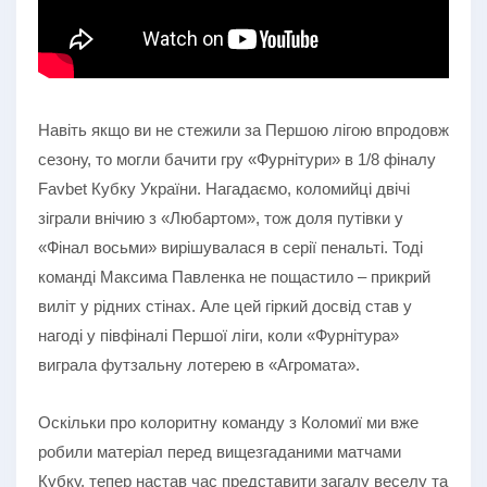
Навіть якщо ви не стежили за Першою лігою впродовж
сезону, то могли бачити гру «Фурнітури» в 1/8 фіналу
Favbet Кубку України. Нагадаємо, коломийці двічі
зіграли внічию з «Любартом», тож доля путівки у
«Фінал восьми» вирішувалася в серії пенальті. Тоді
команді Максима Павленка не пощастило – прикрий
виліт у рідних стінах. Але цей гіркий досвід став у
нагоді у півфіналі Першої ліги, коли «Фурнітура»
виграла футзальну лотерею в «Агромата».
Оскільки про колоритну команду з Коломиї ми вже
робили матеріал перед вищезгаданими матчами
Кубку, тепер настав час представити загалу веселу та