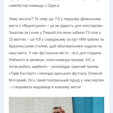
самобутню команду з Одеси.
Чому веселу? Та тому що 7:5 у першому фінальному
матчі з «Фурнітурою» – це не рідкість для «експертів».
Загалом за сезон у Першій лізі вони забили 73 голи у
15 матчах – це 4,8 у середньому за гру! «Ми граємо за
бразильським стилем, щоб вболівальники ходили на
наші матчі. У нас футзальне місто – все для глядача.
Набагато ж цікавіше, коли команда програє 3:0, а
потім робить камбек!» – розповідає граючий тренер
«Тайр Експерт» і легенда одеського футзалу Олексій
Моторний. Ось такий театральний підхід у «експертів»
– створювати видовище в кожному матчі!