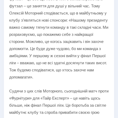
футзал – це заняття для душі у вільний час. Тому
Олексій Моторний сподівається, що в майбутньому у
клубу з’являться нові спонсори: «Нашому президенту
важко самому тягнути команду в такі складні часи. Ми
розраховуємо, що покажемо себе з найкращої
сторони. Можливо, це когось зацікавить і він захоче
допомогти. Це буде дуже чудово, бо ми команда з
амбіціями. У першому ж сезоні вийти у фінал Першої
ліги – вважаю, що не всі здатні досягнути таких висот.
Тож будемо сподіватися, що хтось захоче нам
допомагати».
Судячи з цих слів Моторного, сьогоднішній матч проти
«Фурнітури» для «Тайр Експерт» – це навіть щось
більше, ніж фінал Першої ліги. Це боротьба за світле
майбутнє клубу та спроба привабити своєю грою