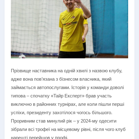
Прізвище наставника на одній хвилі з назвою клубу,
адже вона пов’язана з бізнесом власника, який
займається автопослугами. Історія у команди доволі
типова – спочатку «Тайр Експерт» брав участь
виключно в районних турнірах, але коли пішли перші
успіхи, президенту захотілося чогось більшого.
Проривним став минулий рік – у 2024-му одесити
зібрали всі трофеї на місцевому рівні, після чого клуб
нарешті перейшов у профі.