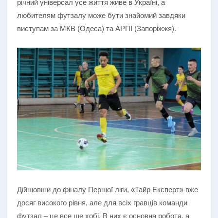
річний універсал усе життя живе в Україні, а
любителям футзалу може бути знайомий завдяки
виступам за МКВ (Одеса) та АРПІ (Запоріжжя).
Дійшовши до фіналу Першої ліги, «Тайр Експерт» вже
досяг високого рівня, але для всіх гравців команди
футзал – це все ще хобі. В них є основна робота, а