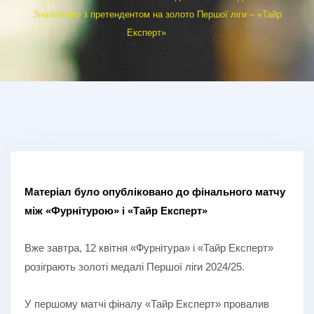
Знайомимо з претендентом на золото Першої ліги – «Тайр
Експерт»
Матеріал було опубліковано до фінального матчу
між «Фурнітурою» і «Тайр Експерт»
Вже завтра, 12 квітня «Фурнітура» і «Тайр Експерт»
розіграють золоті медалі Першої ліги 2024/25.
У першому матчі фіналу «Тайр Експерт» провалив