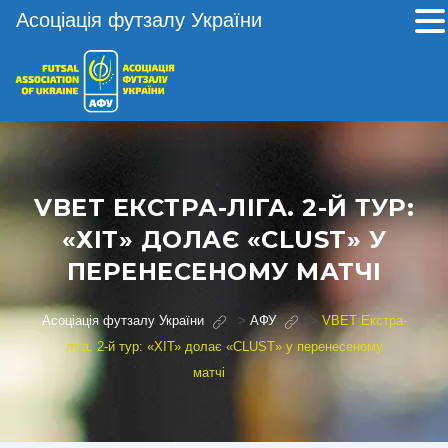
Асоціація футзалу України
VBET ЕКСТРА-ЛІГА. 2-Й ТУР:
«ХІТ» ДОЛАЄ «CLUST» У
ПЕРЕНЕСЕНОМУ МАТЧІ
Асоціація футзалу України
>
АФУ
>
VBET Екстра-
ліга. 2-й тур: «ХІТ» долає «CLUST» у перенесеному
матчі