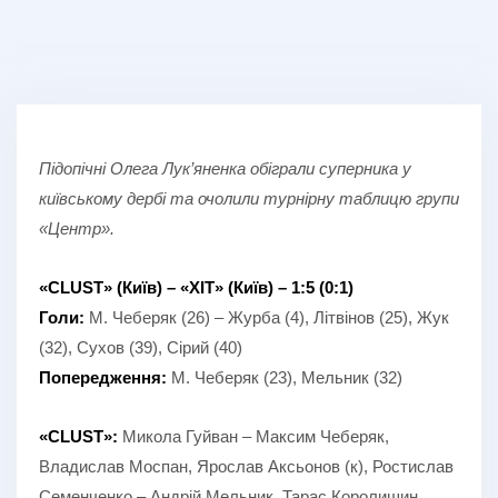
Підопічні Олега Лук’яненка обіграли суперника у
київському дербі та очолили турнірну таблицю групи
«Центр».
«CLUST» (Київ) – «ХІТ» (Київ) – 1:5 (0:1)
Голи:
М. Чеберяк (26) – Журба (4), Літвінов (25), Жук
(32), Сухов (39), Сірий (40)
Попередження:
М. Чеберяк (23), Мельник (32)
«CLUST»:
Микола Гуйван – Максим Чеберяк,
Владислав Моспан, Ярослав Аксьонов (к), Ростислав
Семенченко – Андрій Мельник, Тарас Королишин,