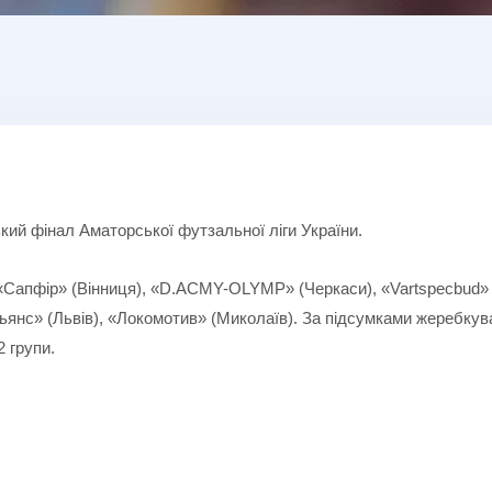
ький фінал Аматорської футзальної ліги України.
: «Сапфір» (Вінниця), «D.ACMY-OLYMP» (Черкаси), «Vartspecbud»
льянс» (Львів), «Локомотив» (Миколаїв). За підсумками жеребку
2 групи.