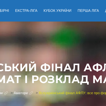
БІРНІ
ЕКСТРА-ЛІГА
КУБОК УКРАЇНИ
ПЕРША ЛІГА
СЬКИЙ ФІНАЛ АФЛ
АТ І РОЗКЛАД М
ни
>
Аматори
>
Всеукраїнський фінал АФЛУ: все про фор