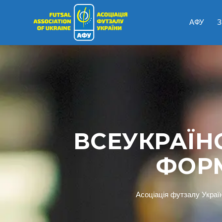
АФУ
З
ВСЕУКРАЇН
ФОРМ
Асоціація футзалу Украї