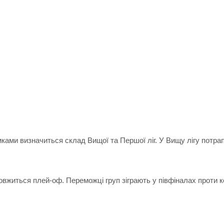
мками визначиться склад Вищої та Першої ліг. У Вищу лігу потра
одовжиться плей-оф. Переможці груп зіграють у півфіналах проти к