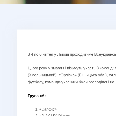
З 4 по 6 квітня у Львові проходитиме Всеукраїнс
Цього року у змаганні візьмуть участь 8 команд
(Хмельницький), «Орлівка» (Вінницька обл.), «А
футболу, команди-учасники були розподілені на 
Група «А»
«Сапфір»
«D.ACMY-Olimp»