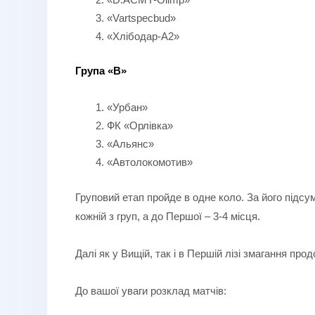
«Vartspecbud»
«Хлібодар-А2»
Група «В»
«Урбан»
ФК «Орлівка»
«Альянс»
«Автолокомотив»
Груповий етап пройде в одне коло. За його підсу
кожній з груп, а до Першої – 3-4 місця.
Далі як у Вищій, так і в Першій лізі змагання пр
До вашої уваги розклад матчів: