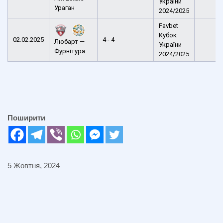
України
Ураган
2024/2025
Favbet
Кубок
02.02.2025
4 - 4
Любарт —
України
Фурнітура
2024/2025
Поширити
5 Жовтня, 2024