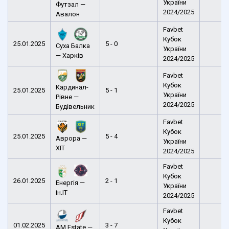
України
Футзал —
2024/2025
Авалон
Favbet
Кубок
25.01.2025
5 - 0
Суха Балка
України
— Харків
2024/2025
Favbet
Кубок
Кардинал-
25.01.2025
5 - 1
України
Рівне —
2024/2025
Будівельник
Favbet
Кубок
25.01.2025
5 - 4
Аврора —
України
ХІТ
2024/2025
Favbet
Кубок
26.01.2025
2 - 1
Енергія —
України
ін.ІТ
2024/2025
Favbet
Кубок
01.02.2025
3 - 7
AM Estate —