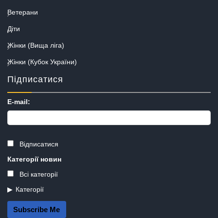
Ветерани
Діти
Жінки (Вища ліга)
Жінки (Кубок України)
Підписатися
E-mail:
Відписатися
Категорії новин
Всі категорії
Категорії
Subscribe Me