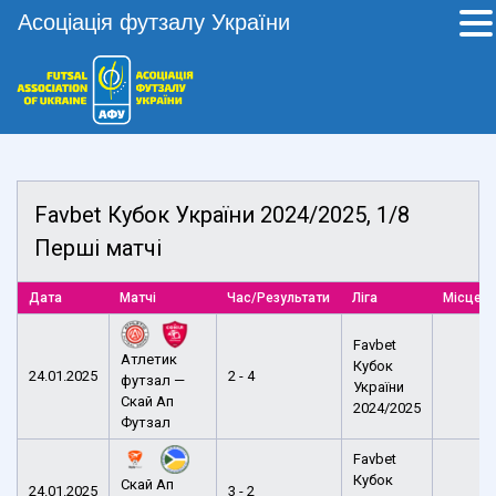
Асоціація футзалу України
Favbet Кубок України 2024/2025, 1/8
Перші матчі
Дата
Матчі
Час/Результати
Ліга
Місце п
Favbet
Атлетик
Кубок
24.01.2025
2 - 4
футзал —
України
Скай Ап
2024/2025
Футзал
Favbet
Кубок
Скай Ап
24.01.2025
3 - 2