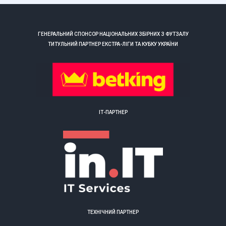
ГЕНЕРАЛЬНИЙ СПОНСОР НАЦІОНАЛЬНИХ ЗБІРНИХ З ФУТЗАЛУ
ТИТУЛЬНИЙ ПАРТНЕР ЕКСТРА-ЛІГИ ТА КУБКУ УКРАЇНИ
ІТ-ПАРТНЕР
ТЕХНІЧНИЙ ПАРТНЕР