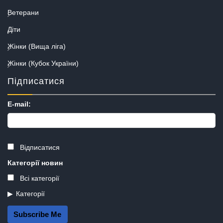
Ветерани
Діти
Жінки (Вища ліга)
Жінки (Кубок України)
Підписатися
E-mail:
Відписатися
Категорії новин
Всі категорії
Категорії
Subscribe Me