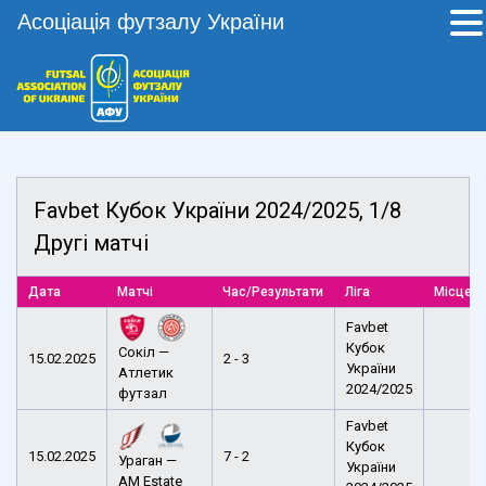
Асоціація футзалу України
Favbet Кубок України 2024/2025, 1/8
Другі матчі
Дата
Матчі
Час/Результати
Ліга
Місце п
Favbet
Кубок
Сокіл —
15.02.2025
2 - 3
України
Атлетик
2024/2025
футзал
Favbet
Кубок
15.02.2025
7 - 2
Ураган —
України
AM Estate