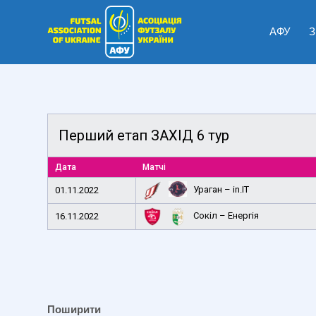
АФУ
З
Перший етап ЗАХІД 6 тур
Дата
Матчі
Ураган – in.IT
01.11.2022
Сокіл – Енергія
16.11.2022
Поширити