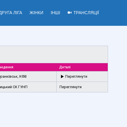
ДРУГА ЛІГА
ЖІНКИ
ІНШІ
ТРАНСЛЯЦІЇ
ведення
Деталі
Франківськ, КФВ
Переглянути
ницький СК ГУНП
Переглянути