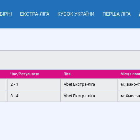
БІРНІ
ЕКСТРА-ЛІГА
КУБОК УКРАЇНИ
ПЕРША ЛІГА
Час/Результати
Ліга
Місце про
2 - 1
Vbet Екстра-ліга
м. Івано-
3 - 4
Vbet Екстра-ліга
м. Хмель