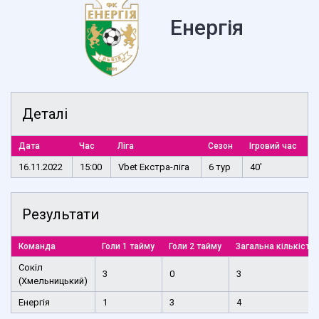
Енергія
Деталі
Дата
Час
Ліга
Сезон
Ігровий час
16.11.2022
15:00
Vbet Екстра-ліга
6 тур
40'
Результати
Команда
Голи 1 тайму
Голи 2 тайму
Загальна кількість 
Сокіл
3
0
3
(Хмельницький)
Енергія
1
3
4