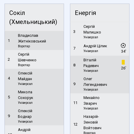
Сокіл
Енергія
(Хмельницький)
Сергій
3
Малишко
Владислав
Універсал
1
Житніковський
Андрій Цілик
Воротар
7
Універсал
34'
Сергій
2
Шевченко
Віталій
8
Воротар
Радевич
26'
Універсал
Олексій
4
Майдан
Олег
9
Універсал
Легендзевич
Універсал
Микола
5
Сохорук
Михайло
11
Універсал
Зварич
Універсал
Олексій
9
Боднар
Назарій-
Універсал
Зеновій
12
Войтович
Андрій
Воротар