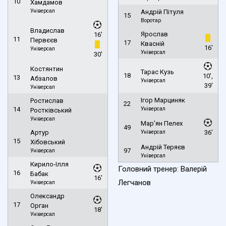
10
Хамдамов
Універсал
Андрій Пітуля
15
Воротар
Владислав
Ярослав
16'
11
Первєєв
17
Квасній
16'
Універсал
Універсал
30'
Костянтин
Тарас Кузь
18
10',
13
Абзалов
Універсал
39'
Універсал
Ігор Марциняк
Ростислав
22
14
Універсал
Ростківський
Універсал
Мар’ян Пелех
49
Артур
Універсал
36'
15
Хібовський
Андрій Теряєв
97
Універсал
Універсал
Кирило-Ілля
Головний тренер: Валерій
16
Бабак
16'
Легчанов
Універсал
Олександр
17
Орган
18'
Універсал