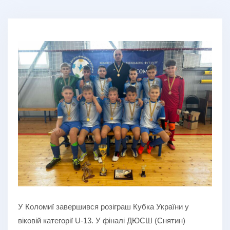
У Коломиї завершився розіграш Кубка України у
віковій категорії U-13. У фіналі ДЮСШ (Снятин)