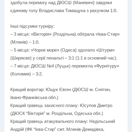
здобула перемогу над ДЮСШ (Маневичі) завдяки
єдиному голу Владислава Томащука з рахунком 1:0.
Інші підсумки турніру:
– 3 місце: «Вікторія» (Роздільна) обіграла «Іква-Стир»
(Млинів) – 1:0.
– 5 місце: «Чорне море» (Одеса) здолало «Штурм»
(Ширяєве) у серії пенальті – 3:1 (1:1 в основний час).
– 7 місце: ДЮСШ №4 (Луцьк) перемогла «Фурнітуру»
(Коломия) – 3:2.
Кращий воротар: Ющук Євген (ДЮСШ м. Снятин,
Івано-Франківська обл.)
Кращий гравець захисного плану: Юсупов Дмитро
(ДЮСК “Вікторія” м. Роздільна, Одеська обл.)
Кращий гравець атакувального плану: Недільський
Андрій (ФК “Іква-Стир” смт. Млинів-Демидівка,