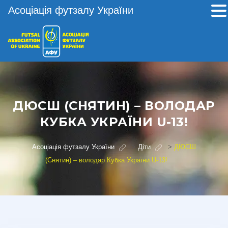
Асоціація футзалу України
ДЮСШ (СНЯТИН) – ВОЛОДАР
КУБКА УКРАЇНИ U-13!
Асоціація футзалу України
>
Діти
>
ДЮСШ
(Снятин) – володар Кубка України U-13!