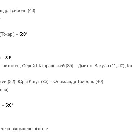
андр Трибель (40)
»
(Токарі)
– 5:0
*
 – 3:5
– автогол), Сергій Шафранський (35) – Дмитро Вакула (11, 40), К
кий (22), Юрій Когут (33) – Олександр Трибель (40)
ння)
)
– 5:0
*
де повідомлено пізніше.