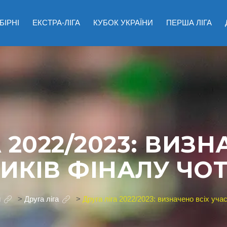
БІРНІ
ЕКСТРА-ЛІГА
КУБОК УКРАЇНИ
ПЕРША ЛІГА
 2022/2023: ВИЗН
ИКІВ ФІНАЛУ ЧО
и
>
Друга ліга
>
Друга ліга 2022/2023: визначено всіх уча