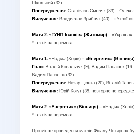
Школьний (32)
Попередження:
Станіслав Смоляк (33) – Олекс
Вилучення:
Владислав Зрибняк (40) – «Україна
Матч 2. «ГУНП-Іванків» (Житомир)
–
«Україна» 
* технічна перемога
Матч 1.
«Надія» (Хорів)
– «Енергетик» (Вінниця)
Голи:
Віталій Ковальчук (9), Вадим Панасюк (16 
Вадим Панасюк (32)
Попередження:
Назар Цюпка (20), Віталій Тансь
Вилучення:
Юрій Когут (38, повторне попередже
Матч 2. «Енергетик» (Вінниця)
–
«Надія» (Хорів
* технічна перемога
Про місце проведення матчів Фіналу Чотирьох бу