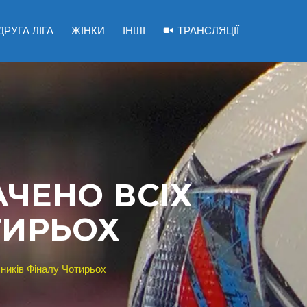
ДРУГА ЛІГА
ЖІНКИ
ІНШІ
ТРАНСЛЯЦІЇ
АЧЕНО ВСІХ
ТИРЬОХ
сників Фіналу Чотирьох