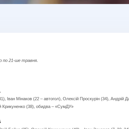
о по 21-ше травня.
1
 31), Іван Мінаков (22 – автогол), Олексій Проскурін (34), Андрій 
й Крикуненко (38), обидва – «СумДУ»
5