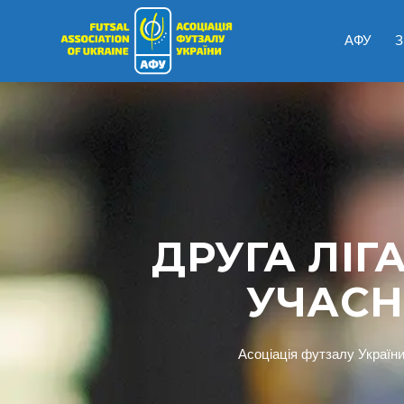
АФУ
З
ДРУГА ЛІГА
УЧАСН
Асоціація футзалу Україн