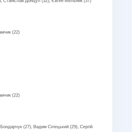
4), Станіслав Донцул (32), Євген Мельник (37)
амчик (22)
амчик (22)
 Бондарчук (27), Вадим Сілецький (29), Сергій