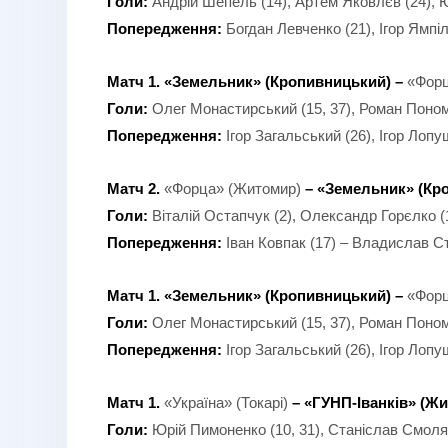
Голи:
Андрій Шепель (14), Артем Яковлєв (24), Юр
Попередження:
Богдан Левченко (21), Ігор Ямпі
Матч 1. «Земельник» (Кропивницький) –
«Форц
Голи:
Олег Монастирський (15, 37), Роман Понома
Попередження:
Ігор Загальський (26), Ігор Лоп
Матч 2.
«Форца» (Житомир)
–
«Земельник» (Кро
Голи:
Віталій Остапчук (2), Олександр Горєлко (
Попередження:
Іван Ковпак (17) – Владислав Ст
Матч 1. «Земельник» (Кропивницький) –
«Форц
Голи:
Олег Монастирський (15, 37), Роман Понома
Попередження:
Ігор Загальський (26), Ігор Лоп
Матч 1.
«Україна» (Токарі)
–
«ГУНП-Іванків» (Жи
Голи:
Юрій Пимоненко (10, 31), Станіслав Смоляк