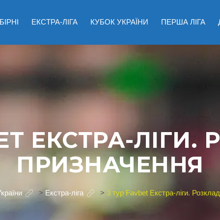
БІРНІ
ЕКСТРА-ЛІГА
КУБОК УКРАЇНИ
ПЕРША ЛІГА
ET ЕКСТРА-ЛІГИ.
ПРИЗНАЧЕННЯ
України
>
Екстра-ліга
>
3 тур Favbet Екстра-ліги. Розкла