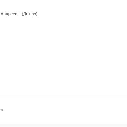
 Андреєв І. (Дніпро)
га