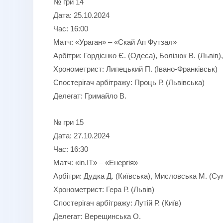
№ гри 14
Дата: 25.10.2024
Час: 16:00
Матч: «Ураган» – «Скай Ап Футзал»
Арбітри: Гордієнко Є. (Одеса), Болізюк В. (Львів)
Хронометрист: Липецький П. (Івано-Франківськ)
Спостерігач арбітражу: Проць Р. (Львівська)
Делегат: Гримайло В.
№ гри 15
Дата: 27.10.2024
Час: 16:30
Матч: «in.IT» – «Енергія»
Арбітри: Дудка Д. (Київська), Мисловська М. (Су
Хронометрист: Гера Р. (Львів)
Спостерігач арбітражу: Лутій Р. (Київ)
Делегат: Верещинська О.