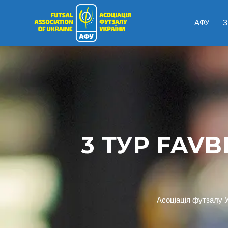
АФУ
З
3 ТУР FAVB
Асоціація футзалу 