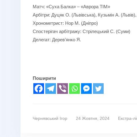
Матч: «Суха Балка» – «Аврора ТІМ»
Арбітри: Дуцяк О. (Львівська), Кузьмін А. (Львів),
Хронометрист: Нор М. (Дніпро)
Спостерігач арбітражу: Стрілецький С. (Суми)
Делегат: Дерев’янко Я.
Поширити
Чернявський Ігор
24 Жовтня, 2024
Екстра-лі