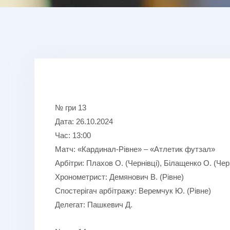
№ гри 13
Дата: 26.10.2024
Час: 13:00
Матч: «Кардинал-Рівне» – «Атлетик футзал»
Арбітри: Плахов О. (Чернівці), Білащенко О. (Черн
Хронометрист: Демянович В. (Рівне)
Спостерігач арбітражу: Веремчук Ю. (Рівне)
Делегат: Пашкевич Д.