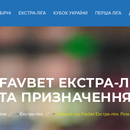
БІРНІ
ЕКСТРА-ЛІГА
КУБОК УКРАЇНИ
ПЕРША ЛІГА
FAVBET ЕКСТРА-Л
ТА ПРИЗНАЧЕНН
їни
>
Екстра-ліга
>
Перший тур Favbet Екстра-ліги. Роз