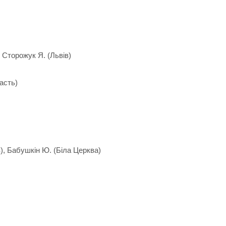
, Сторожук Я. (Львів)
асть)
в), Бабушкін Ю. (Біла Церква)