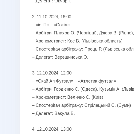
– Делегат: Овчар І.
2. 11.10.2024, 16:00
– «in.IT» – «Сокіл»
– Арбітри: Плахов О. (Чернівці), Дзюра В. (Рівне)
– Хронометрист: Кос В. (Львівська область)
– Спостерігач арбітражу: Проць Р. (Львівська обл
– Делегат: Верещинська О.
3. 12.10.2024, 12:00
– «Скай Ап Футзал» – «Атлетик футзал»
– Арбітри: Гордієнко Є. (Одеса), Кузьмін А. (Льві
– Хронометрист: Величко С. (Київ)
– Спостерігач арбітражу: Стрілецький С. (Суми)
– Делегат: Вакула В.
4. 12.10.2024, 13:00