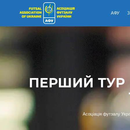
АФУ
З
ПЕРШИЙ ТУР 
Асоціація футзалу Укра