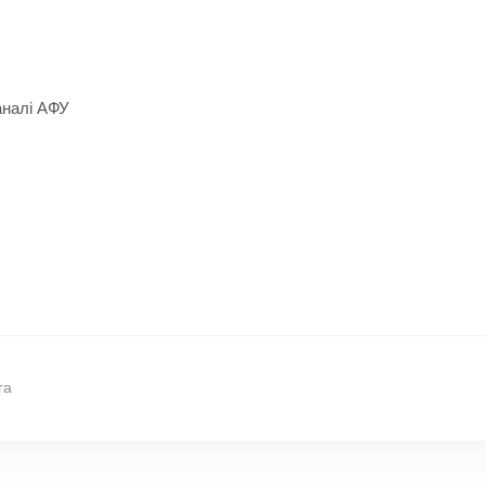
аналі АФУ
га