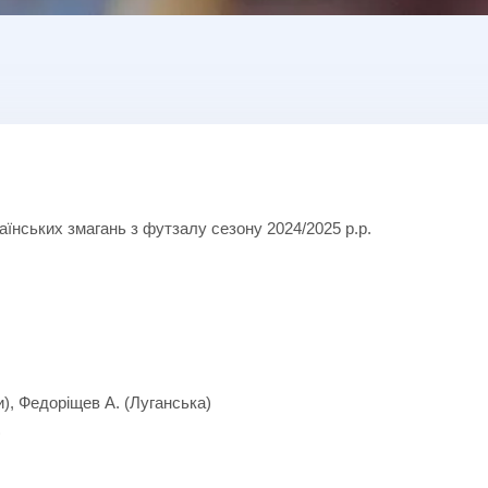
їнських змагань з футзалу сезону 2024/2025 р.р.
и), Федоріщев А. (Луганська)
)