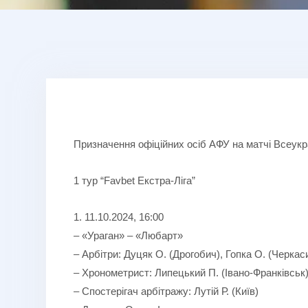
Призначення офіційних осіб АФУ на матчі Всеукра
1 тур “Favbet Екстра-Ліга”
1. 11.10.2024, 16:00
– «Ураган» – «Любарт»
– Арбітри: Дуцяк О. (Дрогобич), Гопка О. (Черкас
– Хронометрист: Липецький П. (Івано-Франківськ
– Спостерігач арбітражу: Лутій Р. (Київ)