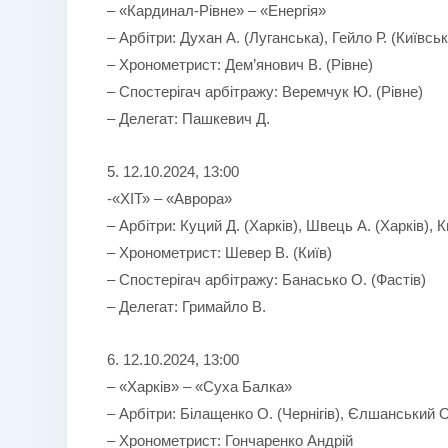
– «Кардинал-Рівне» – «Енергія»
– Арбітри: Духан А. (Луганська), Гейло Р. (Київсь
– Хронометрист: Дем’янович В. (Рівне)
– Спостерігач арбітражу: Веремчук Ю. (Рівне)
– Делегат: Пашкевич Д.
5. 12.10.2024, 13:00
-«ХІТ» – «Аврора»
– Арбітри: Куций Д. (Харків), Швець А. (Харків), 
– Хронометрист: Шевер В. (Київ)
– Спостерігач арбітражу: Банасько О. (Фастів)
– Делегат: Гримайло В.
6. 12.10.2024, 13:00
– «Харків» – «Суха Балка»
– Арбітри: Білащенко О. (Чернігів), Єлшанський О
– Хронометрист: Гончаренко Андрій