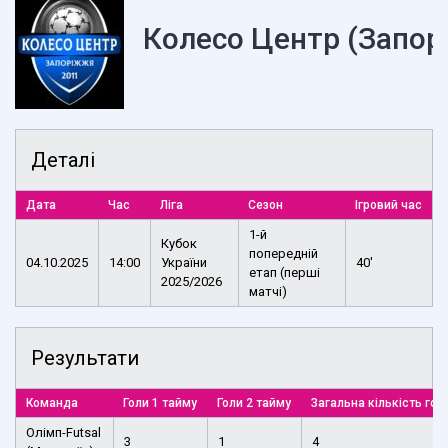
Колесо Центр (Запор
Деталі
Дата
Час
Ліга
Сезон
Ігровий час
1-й
Кубок
попередній
04.10.2025
14:00
України
40'
етап (перші
2025/2026
матчі)
Результати
Команда
Голи 1 тайму
Голи 2 тайму
Загальна кількість гол
Олімп-Futsal
3
1
4