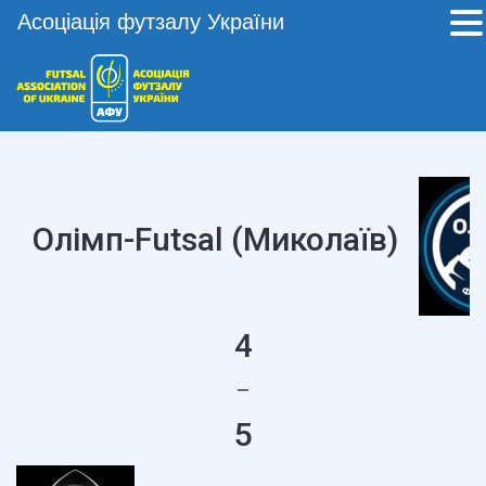
Асоціація футзалу України
Олімп-Futsal (Миколаїв)
4
—
5