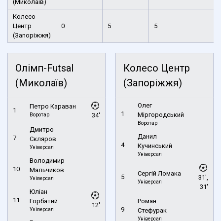
(Миколаїв)
Колесо
Центр
0
5
5
(Запоріжжя)
Олімп-Futsal
Колесо Центр
(Миколаїв)
(Запоріжжя)
Олег
Петро Караван
1
1
Міргородський
Воротар
34'
Воротар
Дмитро
Данил
7
Скляров
4
Кучинський
Універсал
Універсал
Володимир
10
Мальчиков
Сергій Ломака
5
31',
Універсал
Універсал
31'
Юліан
11
Горбатий
Роман
12'
9
Універсал
Стефурак
Універсал