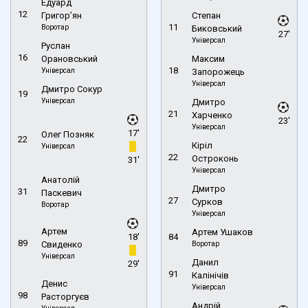
Едуард
12
Григор’ян
Степан
11
Воротар
Биковський
27'
Універсал
Руслан
16
Орановський
Максим
18
Універсал
Запорожець
Універсал
Дмитро Сокур
19
Універсал
Дмитро
21
Харченко
23'
Універсал
17'
Олег Позняк
22
Кіріл
Універсал
22
Остроконь
31'
Універсал
Анатолій
Дмитро
31
Паскевич
27
Сурков
Воротар
Універсал
Артем
Артем Ушаков
18'
84
89
Свиденко
Воротар
Універсал
Данил
29'
91
Калінічів
Денис
Універсал
98
Расторгуєв
Андрій