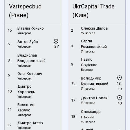
Vartspecbud
UkrCapital Trade
(Рівне)
(Київ)
Віталій Конько
Олексій Шилов
15
2
Універсал
Універсал
Сергій
Антон Зубік
6
3
Романовський
Універсал
31'
Універсал
Владислав
Павло
8
Бондаровський
9
Овдієнко
Універсал
Воротар
Олег Котович
9
Володимир
Універсал
15
13',
Кульматицький
Дмитро
Універсал
19'
10
Хоровець
Універсал
Дмитро Новак
17
Універсал
40'
Валентин
11
Харчук
Олександр
Універсал
18
Пекний
Універсал
Дмитро Агеєв
12
Універсал
Андрій