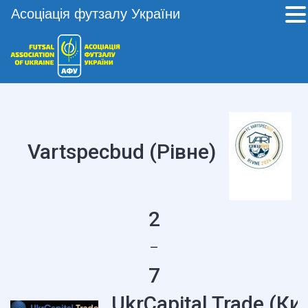
Асоціація футзалу України
Vartspecbud (Рівне)
2
—
7
UkrCapital Trade (Киї