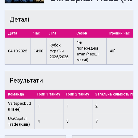
Деталі
Дата
Час
Ліга
Сезон
Ігровий час
1-й
Кубок
попередній
04.10.2025
14:00
України
40'
етап (перші
2025/2026
матчі)
Результати
Команда
Голи 1 тайму
Голи 2 тайму
Загальна кількість голі
Vartspecbud
1
1
2
(Рівне)
UkrCapital
4
3
7
Trade (Київ)