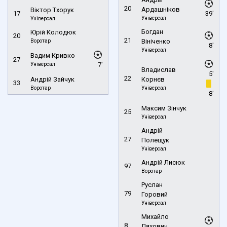
20
Ардашніков
Віктор Тхорук
17
39'
Універсал
Універсал
Богдан
Юрій Колодюк
20
21
Воротар
Вініченко
8'
Універсал
Вадим Кривко
27
Універсал
7'
Владислав
5'
22
Андрій Зайчук
Корнєв
33
Воротар
Універсал
8'
Максим Зінчук
25
Універсал
Андрій
27
Полещук
Універсал
Андрій Лисюк
97
Воротар
Руслан
79
Горовий
Універсал
Михайло
8
Ляхович