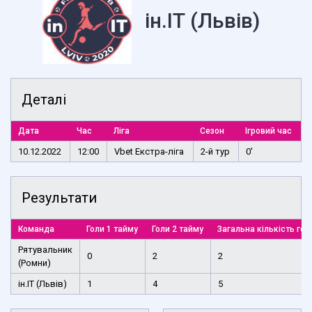
ін.ІТ (Львів)
Деталі
Дата
Час
Ліга
Сезон
Ігровий час
10.12.2022
12:00
Vbet Екстра-ліга
2-й тур
0'
Результати
Команда
Голи 1 тайму
Голи 2 тайму
Загальна кількість гол
Рятувальник
0
2
2
(Ромни)
ін.ІТ (Львів)
1
4
5