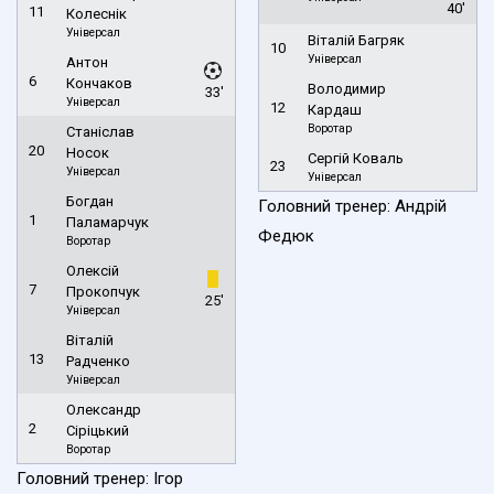
40'
11
Колеснік
Універсал
Віталій Багряк
10
Універсал
Антон
6
Кончаков
Володимир
33'
Універсал
12
Кардаш
Воротар
Станіслав
20
Носок
Сергій Коваль
23
Універсал
Універсал
Богдан
Головний тренер: Андрій
1
Паламарчук
Федюк
Воротар
Олексій
7
Прокопчук
25'
Універсал
Віталій
13
Радченко
Універсал
Олександр
2
Сіріцький
Воротар
Головний тренер: Ігор