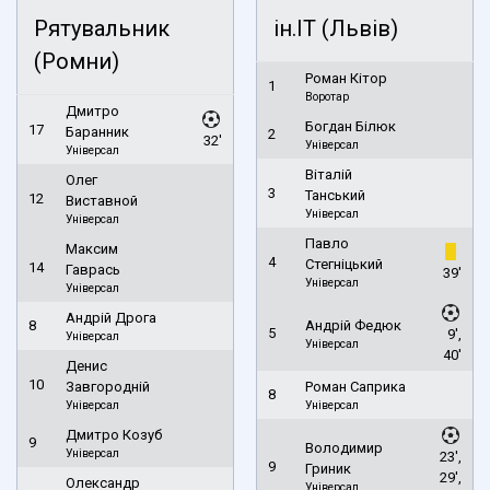
Рятувальник
ін.ІТ (Львів)
(Ромни)
Роман Кітор
1
Воротар
Дмитро
Богдан Білюк
17
Баранник
2
32'
Універсал
Універсал
Віталій
Олег
3
Танський
12
Виставной
Універсал
Універсал
Павло
Максим
4
Стегніцький
14
Гаврась
39'
Універсал
Універсал
Андрій Дрога
8
Андрій Федюк
5
9',
Універсал
Універсал
40'
Денис
10
Завгородній
Роман Саприка
8
Універсал
Універсал
Дмитро Козуб
9
Володимир
Універсал
23',
9
Гриник
29',
Олександр
Універсал