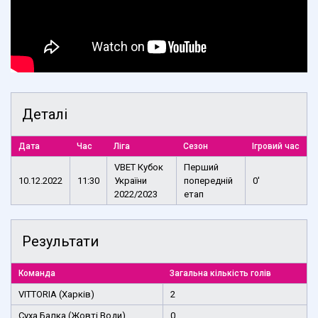
Деталі
Дата
Час
Ліга
Сезон
Ігровий час
VBET Кубок
Перший
10.12.2022
11:30
України
попередній
0'
2022/2023
етап
Результати
Команда
Загальна кількість голів
VITTORIA (Харків)
2
Суха Балка (Жовті Води)
0