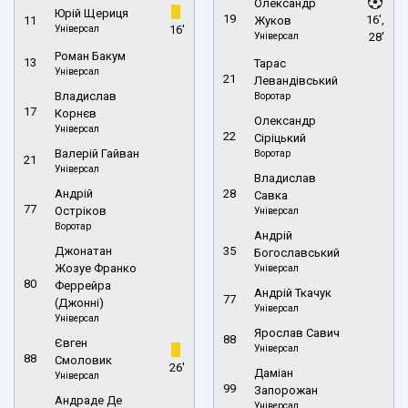
Олександр
Юрій Щериця
19
16',
11
Жуков
Універсал
16'
Універсал
28'
Роман Бакум
13
Тарас
Універсал
21
Левандівський
Владислав
Воротар
17
Корнєв
Олександр
Універсал
22
Сіріцький
Валерій Гайван
Воротар
21
Універсал
Владислав
Андрій
28
Савка
77
Остріков
Універсал
Воротар
Андрій
Джонатан
35
Богославський
Жозуе Франко
Універсал
80
Феррейра
Андрій Ткачук
77
(Джонні)
Універсал
Універсал
Ярослав Савич
88
Євген
Універсал
88
Смоловик
26'
Даміан
Універсал
99
Запорожан
Андраде Де
Універсал