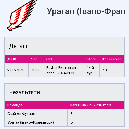
Ураган (Івано-Франк
Деталі
Дата
Час
Ліга
Сезон
Ігровий час
Favbet Екстра-ліга
14-й
21.02.2025
13:00
40'
сезон 2024/2025
тур
Результати
Команда
Загальна кількість голів
Скай Ап Футзал
3
Ураган (Івано-Франківськ)
5