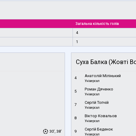
Загальна кількість голів
4
1
Суха Балка (Жовті В
Анатолій Мілінький
4
Універсал
Роман Дяченко
5
Універсал
Сергій Топчій
7
Універсал
Віктор Ковальов
8
Універсал
Сергій Беденок
30', 38'
9
Універсал