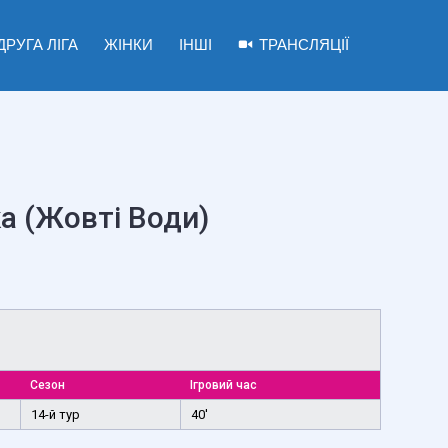
ДРУГА ЛІГА
ЖІНКИ
ІНШІ
ТРАНСЛЯЦІЇ
а (Жовті Води)
Сезон
Ігровий час
14-й тур
40'