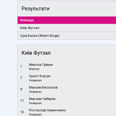
Результати
Команда
Київ Футзал
Суха Балка (Жовті Води)
Київ Футзал
Микола Гуйван
1
Воротар
Орест Боргун
7
Універсал
Максим Бессалов
9
Універсал
Максим Чеберяк
11
Універсал
Ростислав Семенченко
13
Універсал