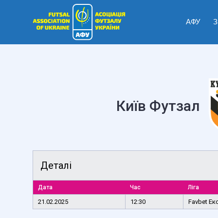
АФУ
З
Київ Футзал
Деталі
Дата
Час
Ліга
21.02.2025
12:30
Favbet Ек