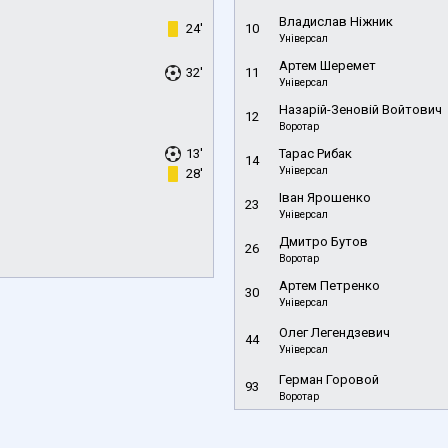
Владислав Ніжник
24'
10
Універсал
Артем Шеремет
32'
11
Універсал
Назарій-Зеновій Войтович
12
Воротар
13'
Тарас Рибак
14
Універсал
28'
Іван Ярошенко
23
Універсал
Дмитро Бутов
26
Воротар
Артем Петренко
30
Універсал
Олег Легендзевич
44
Універсал
Герман Горовой
93
Воротар