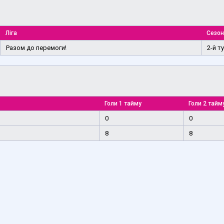
Ліга
Сезон
Разом до перемоги!
2-й т
Голи 1 тайму
Голи 2 тайм
0
0
8
8