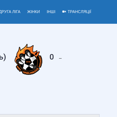
ДРУГА ЛІГА
ЖІНКИ
ІНШІ
ТРАНСЛЯЦІЇ
ь)
0
—