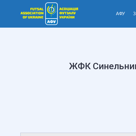
АФУ
З
ЖФК Синельник