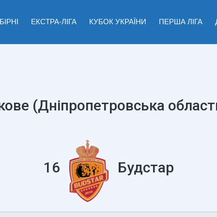
БІРНІ
ЕКСТРА-ЛІГА
КУБОК УКРАЇНИ
ПЕРША ЛІГА
ове (Дніпропетровська област
16
Будстар