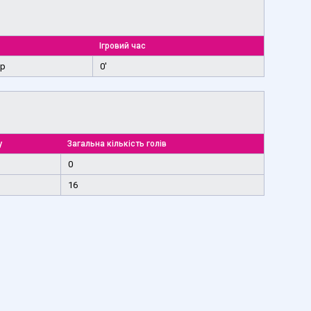
Ігровий час
ур
0'
у
Загальна кількість голів
0
16