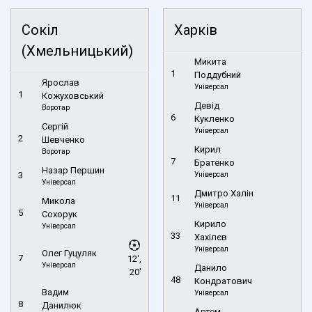
Сокіл
Харків
(Хмельницький)
Микита
1
Поддубний
Ярослав
Універсал
1
Кожуховський
Девід
Воротар
6
Кукленко
Сергій
Універсал
2
Шевченко
Кирил
Воротар
7
Братенко
Назар Першин
3
Універсал
Універсал
Дмитро Халін
11
Микола
Універсал
5
Сохорук
Кирило
Універсал
33
Хахілєв
Універсал
Олег Гуцуляк
7
12',
Універсал
Данило
20'
48
Кондратович
Вадим
Універсал
8
Данилюк
Артем