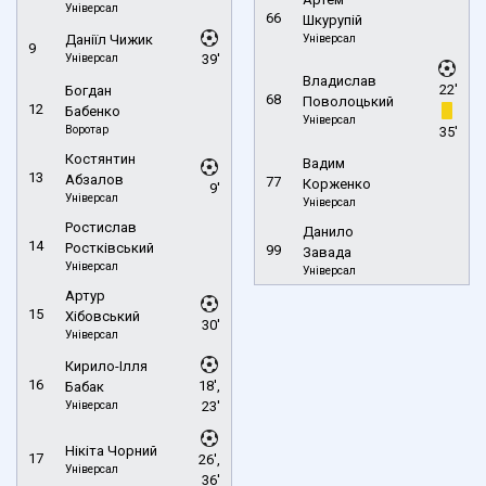
Універсал
66
Шкурупій
Даніїл Чижик
Універсал
9
Універсал
39'
Владислав
22'
Богдан
68
Поволоцький
12
Бабенко
Універсал
Воротар
35'
Костянтин
Вадим
13
Абзалов
77
Корженко
9'
Універсал
Універсал
Ростислав
Данило
14
Ростківський
99
Завада
Універсал
Універсал
Артур
15
Хібовський
30'
Універсал
Кирило-Ілля
16
18',
Бабак
Універсал
23'
Нікіта Чорний
17
26',
Універсал
36'