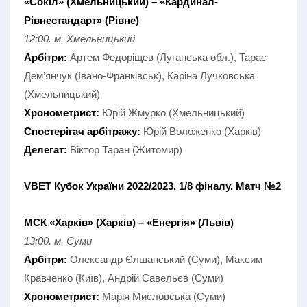
«Сокіл» (Хмельницький) – «Кардинал-
Рівнестандарт» (Рівне)
12:00. м. Хмельницький
Арбітри:
Артем Федоріщев (Луганська обл.), Тарас
Дем’янчук (Івано-Франківськ), Каріна Лучковська
(Хмельницький)
Хронометрист:
Юрій Жмурко (Хмельницький)
Спостерігач арбітражу:
Юрій Воложенко (Харків)
Делегат:
Віктор Таран (Житомир)
VBET Кубок України 2022/2023. 1/8 фіналу. Матч №2
МСК «Харків» (Харків) – «Енергія» (Львів)
13:00. м. Суми
Арбітри:
Олександр Єлшанський (Суми), Максим
Кравченко (Київ), Андрій Савельєв (Суми)
Хронометрист:
Марія Мисловська (Суми)