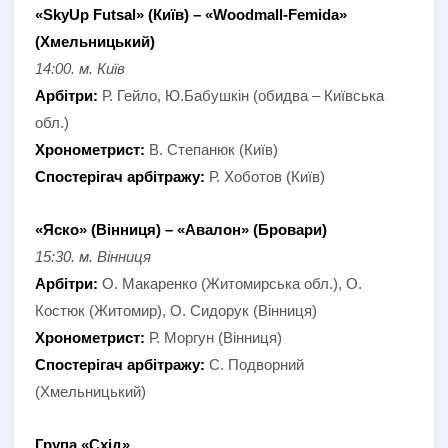
«SkyUp Futsal» (Київ) – «Woodmall-Femida»
(Хмельницький)
14:00. м. Київ
Арбітри:
Р. Гейло, Ю.Бабушкін (обидва – Київська
обл.)
Хронометрист:
В. Степанюк (Київ)
Спостерігач арбітражу:
Р. Хоботов (Київ)
«Яско» (Вінниця) – «Авалон» (Бровари)
15:30. м. Вінниця
Арбітри:
О. Макаренко (Житомирська обл.), О.
Костюк (Житомир), О. Сидорук (Вінниця)
Хронометрист:
Р. Моргун (Вінниця)
Спостерігач арбітражу:
С. Подворний
(Хмельницький)
Група «Схід»