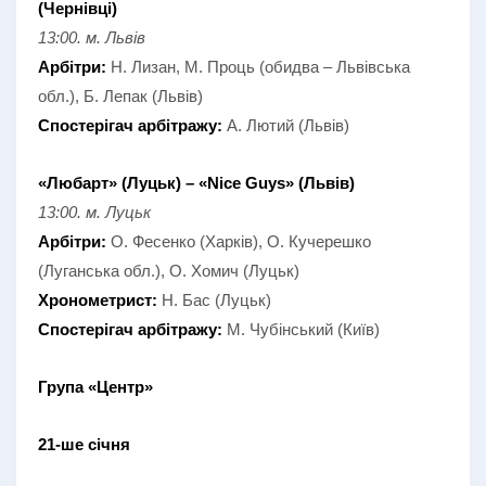
(Чернівці)
13:00. м. Львів
Арбітри:
Н. Лизан, М. Проць (обидва – Львівська
обл.), Б. Лепак (Львів)
Спостерігач арбітражу:
А. Лютий (Львів)
«Любарт» (Луцьк) – «Nice Guys» (Львів)
13:00. м. Луцьк
Арбітри:
О. Фесенко (Харків), О. Кучерешко
(Луганська обл.), О. Хомич (Луцьк)
Хронометрист:
Н. Бас (Луцьк)
Спостерігач арбітражу:
М. Чубінський (Київ)
Група «Центр»
21-ше січня