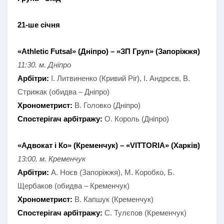
21-ше січня
«Athletic Futsal» (Дніпро) – «ЗП Груп» (Запоріжжя)
11:30. м. Дніпро
Арбітри:
І. Литвиненко (Кривий Ріг), І. Андрєєв, В.
Стрижак (обидва – Дніпро)
Хронометрист:
В. Головко (Дніпро)
Спостерігач арбітражу:
О. Король (Дніпро)
«Адвокат і Ко» (Кременчук) – «VITTORIA» (Харків)
13:00. м. Кременчук
Арбітри:
А. Ноєв (Запоріжжя), М. Коробко, Б.
Щербаков (обидва – Кременчук)
Хронометрист:
В. Капшук (Кременчук)
Спостерігач арбітражу:
С. Тулєпов (Кременчук)