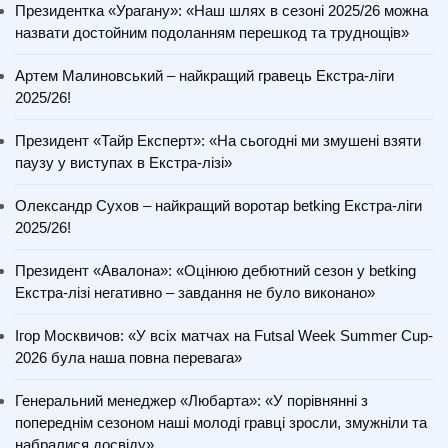
Президентка «Урагану»: «Наш шлях в сезоні 2025/26 можна
назвати достойним подоланням перешкод та труднощів»
Артем Малиновський – найкращий гравець Екстра-ліги
2025/26!
Президент «Тайр Експерт»: «На сьогодні ми змушені взяти
паузу у виступах в Екстра-лізі»
Олександр Сухов – найкращий воротар betking Екстра-ліги
2025/26!
Президент «Авалона»: «Оцінюю дебютний сезон у betking
Екстра-лізі негативно – завдання не було виконано»
Ігор Москвичов: «У всіх матчах на Futsal Week Summer Cup-
2026 була наша повна перевага»
Генеральний менеджер «Любарта»: «У порівнянні з
попереднім сезоном наші молоді гравці зросли, змужніли та
набралися досвіду»