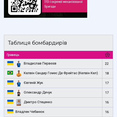
Таблиця бомбардирів
Гравець
Владислав Первєєв
22
Келвін Сандер Гомес Де Фрейтас (Келвін Кел)
18
Євгеній Жук
17
Олександр Дичук
17
Дмитро Стеценко
16
Владлен Чебанюк
16