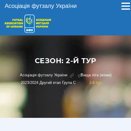
Асоціація футзалу України
СЕЗОН:
2-Й ТУР
Асоціація футзалу України
>
Вища ліга (жінки)
2023/2024 Другий етап Група С
>
2-й тур
?>