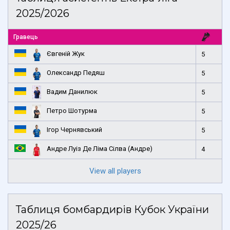
2025/2026
Гравець
Євгеній Жук
5
Олександр Педяш
5
Вадим Данилюк
5
Петро Шотурма
5
Ігор Чернявський
5
Андре Луіз Де Ліма Сілва (Андре)
4
View all players
Таблиця бомбардирів Кубок України
2025/26