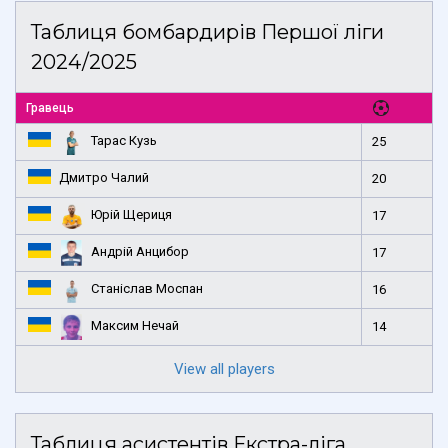
Таблиця бомбардирів Першої ліги
2024/2025
Гравець
Тарас Кузь
25
Дмитро Чалий
20
Юрій Щериця
17
Андрій Анцибор
17
Станіслав Моспан
16
Максим Нечай
14
View all players
Таблиця асистентів Екстра-ліга