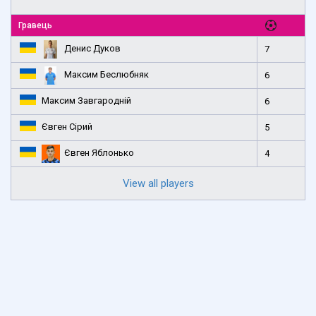
Гравець
Денис Дуков
7
Максим Беслюбняк
6
Максим Завгародній
6
Євген Сірий
5
Євген Яблонько
4
View all players