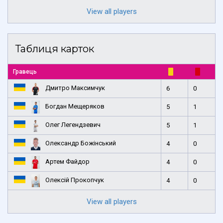
View all players
Таблиця карток
Гравець
Дмитро Максимчук
6
0
Богдан Мещеряков
5
1
Олег Легендзевич
5
1
Олександр Божінський
4
0
Артем Файдор
4
0
Олексій Прокопчук
4
0
View all players