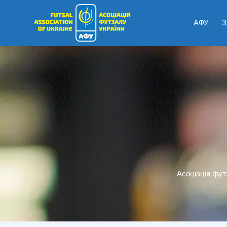
АФУ
З
Асоціація фут