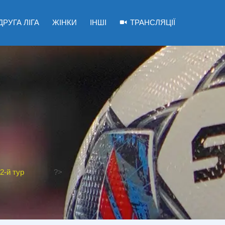
ДРУГА ЛІГА
ЖІНКИ
ІНШІ
ТРАНСЛЯЦІЇ
2-й тур
?>