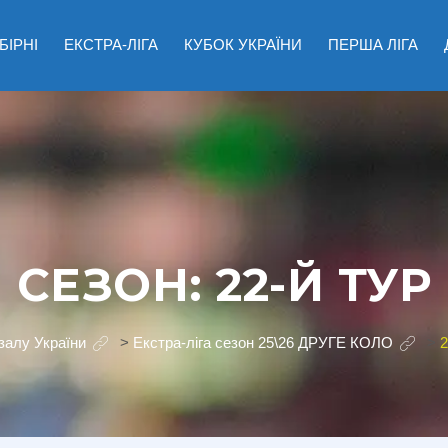
БІРНІ
ЕКСТРА-ЛІГА
КУБОК УКРАЇНИ
ПЕРША ЛІГА
СЕЗОН:
22-Й ТУР
залу України
>
Екстра-ліга сезон 25\26 ДРУГЕ КОЛО
>
2