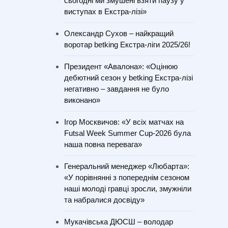
сьогодні ми змушені взяти паузу у
виступах в Екстра-лізі»
Олександр Сухов – найкращий
воротар betking Екстра-ліги 2025/26!
Президент «Авалона»: «Оцінюю
дебютний сезон у betking Екстра-лізі
негативно – завдання не було
виконано»
Ігор Москвичов: «У всіх матчах на
Futsal Week Summer Cup-2026 була
наша повна перевага»
Генеральний менеджер «Любарта»:
«У порівнянні з попереднім сезоном
наші молоді гравці зросли, змужніли
та набралися досвіду»
Мукачівська ДЮСШ – володар