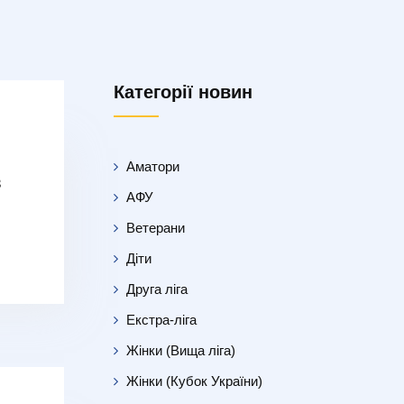
Категорії новин
Аматори
в
АФУ
Ветерани
Діти
Друга ліга
Екстра-ліга
Жінки (Вища ліга)
Жінки (Кубок України)