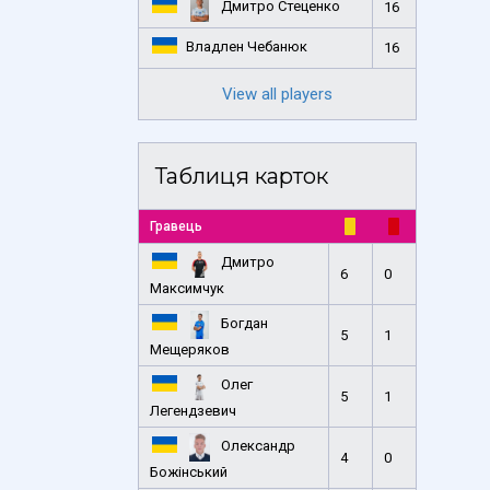
Дмитро Стеценко
16
Владлен Чебанюк
16
View all players
Таблиця карток
Гравець
Дмитро
6
0
Максимчук
Богдан
5
1
Мещеряков
Олег
5
1
Легендзевич
Олександр
4
0
Божінський