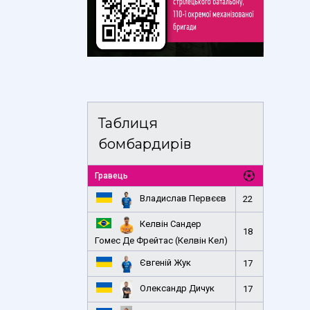
Таблиця
бомбардирів
Гравець
Владислав Первєєв
22
Келвін Сандер
18
Гомес Де Фрейтас (Келвін Кел)
Євгеній Жук
17
Олександр Дичук
17