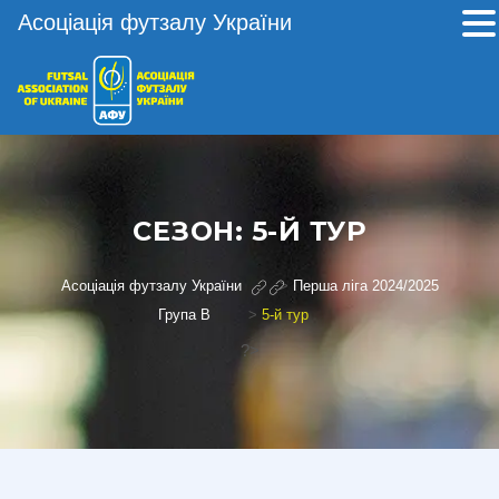
Асоціація футзалу України
СЕЗОН:
5-Й ТУР
Асоціація футзалу України
>
Перша ліга 2024/2025
Група В
>
5-й тур
?>