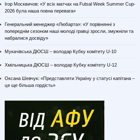
Ігор Москвичов: «У всіх матчах на Futsal Week Summer Cup-
2026 була наша повна перевага»
Генеральний менеджер «Любарта»: «У порівнянні з
попереднім сезоном наші молоді гравці зросли, змужніли та
набралися досвіду»
Мукачівська ДЮСШ – володар Кубку комітету U-10
Хмільницька ДЮСШ – володар Кубку комітету U-12
Оксана Шевчук: «Представляти Україну у статусі капітана –
це ще більша гордість»