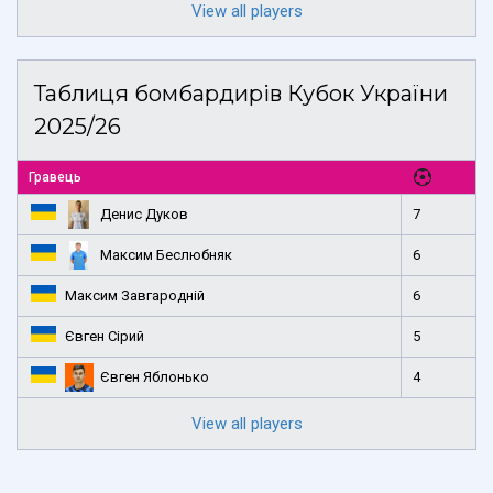
View all players
Таблиця бомбардирів Кубок України
2025/26
Гравець
Денис Дуков
7
Максим Беслюбняк
6
Максим Завгародній
6
Євген Сірий
5
Євген Яблонько
4
View all players