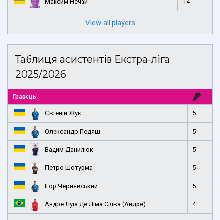
Максим Нечай
14
View all players
Таблиця асистентів Екстра-ліга
2025/2026
Гравець
Євгеній Жук
5
Олександр Педяш
5
Вадим Данилюк
5
Петро Шотурма
5
Ігор Чернявський
5
Андре Луіз Де Ліма Сілва (Андре)
4