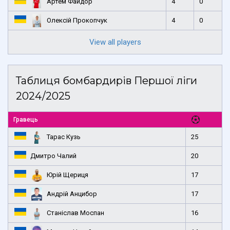
Артем Файдор
4
0
Олексій Прокопчук
4
0
View all players
Таблиця бомбардирів Першої ліги
2024/2025
Гравець
Тарас Кузь
25
Дмитро Чалий
20
Юрій Щериця
17
Андрій Анцибор
17
Станіслав Моспан
16