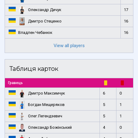
Олександр Дичук
17
Дмитро Стеценко
16
Владлен Чебанюк
16
View all players
Таблиця карток
Гравець
Дмитро Максимчук
6
0
Богдан Мещеряков
5
1
Олег Легендзевич
5
1
Олександр Божінський
4
0