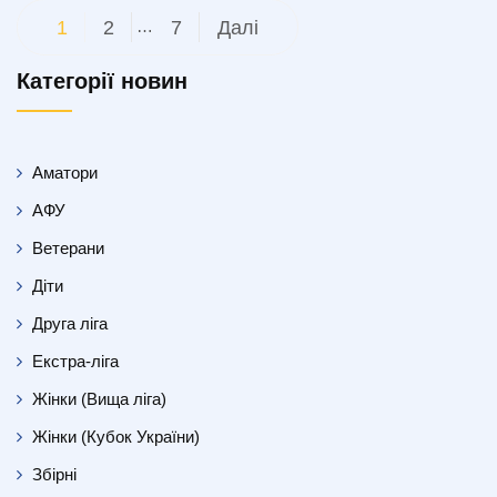
Пагінація
1
2
…
7
Далі
записів
Категорії новин
Аматори
АФУ
Ветерани
Діти
Друга ліга
Екстра-ліга
Жінки (Вища ліга)
Жінки (Кубок України)
Збірні