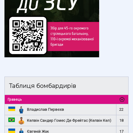
Таблиця бомбардирів
Гравець
Владислав Первєєв
22
Келвін Сандер Гомес Де Фрейтас (Келвін Кел)
18
Євгеній Жук
17