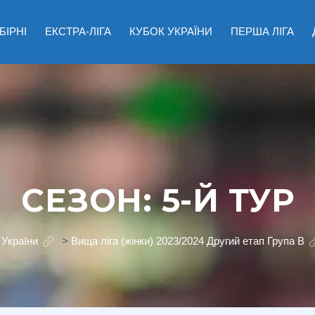
БІРНІ
ЕКСТРА-ЛІГА
КУБОК УКРАЇНИ
ПЕРША ЛІГА
СЕЗОН:
5-Й ТУР
 України
>
Вища ліга (жінки) 2023/2024 Другий етап Група В