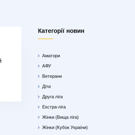
Категорії новин
Аматори
й
АФУ
Ветерани
Діти
Друга ліга
Екстра-ліга
Жінки (Вища ліга)
Жінки (Кубок України)