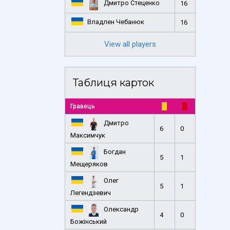
Дмитро Стеценко
16
Владлен Чебанюк
16
View all players
Таблиця карток
Гравець
Дмитро
6
0
Максимчук
Богдан
5
1
Мещеряков
Олег
5
1
Легендзевич
Олександр
4
0
Божінський