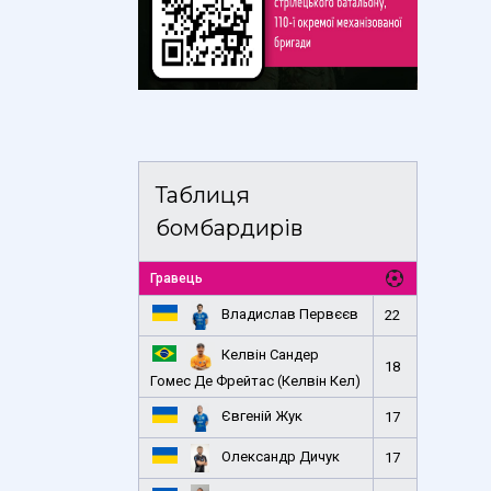
Таблиця
бомбардирів
Гравець
Владислав Первєєв
22
Келвін Сандер
18
Гомес Де Фрейтас (Келвін Кел)
Євгеній Жук
17
Олександр Дичук
17