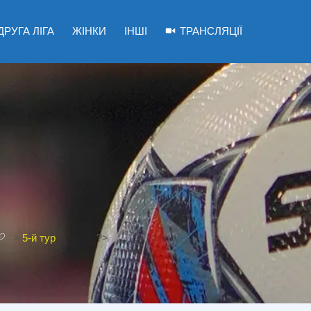
ДРУГА ЛІГА
ЖІНКИ
ІНШІ
ТРАНСЛЯЦІЇ
>
5-й тур
?>