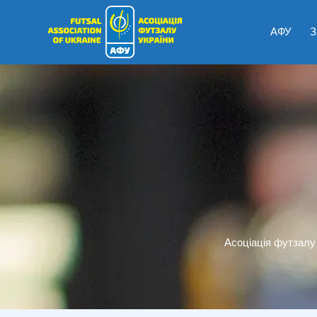
АФУ
З
Асоціація футзалу