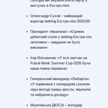
сьогодні ми змушені взяти паузу у
виступах в Екстра-лізі»
Олександр Сухов – найкращий
воротар betking Екстра-ліги 2025/26!
Президент «Авалона»: «Оцінюю
дебютний сезон у betking Екстра-лізі
негативно – завдання не було
виконано»
Ігор Москвичов: «У всіх матчах на
Futsal Week Summer Cup-2026 була
наша повна перевага»
Генеральний менеджер «Любарта»:
«У порівнянні з попереднім сезоном
наші молоді гравці зросли, змужніли
та набралися досвіду»
Мукачівська ДЮСШ – володар