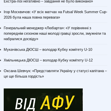
Екстра-лізі негативно – завдання не було виконано»
Ігор Москвичов: «У всіх матчах на Futsal Week Summer Cup-
2026 була наша повна перевага»
Генеральний менеджер «Любарта»: «У порівнянні з
попереднім сезоном наші молоді гравці зросли, змужніли та
набралися досвіду»
Мукачівська ДЮСШ – володар Кубку комітету U-10
Хмільницька ДЮСШ – володар Кубку комітету U-12
Оксана Шевчук: «Представляти Україну у статусі капітана –
це ще більша гордість»