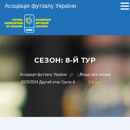
Асоціація футзалу України
СЕЗОН:
8-Й ТУР
Асоціація футзалу України
>
Вища ліга (жінки)
2023/2024 Другий етап Група А
>
8-й тур
?>