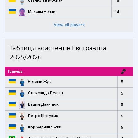
Станіслав Моспан
16
Максим Нечай
14
View all players
Таблиця асистентів Екстра-ліга
2025/2026
Гравець
Євгеній Жук
5
Олександр Педяш
5
Вадим Данилюк
5
Петро Шотурма
5
Ігор Чернявський
5