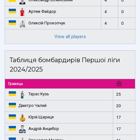
4
0
Артем Файдор
4
0
Олексій Прокопчук
4
0
View all players
Таблиця бомбардирів Першої ліги
2024/2025
Гравець
Тарас Кузь
25
Дмитро Чалий
20
Юрій Щериця
17
Андрій Анцибор
17