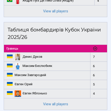
Андре Луіз Де Ліма Сілва (Андре)
4
View all players
Таблиця бомбардирів Кубок України
2025/26
Гравець
Денис Дуков
7
Максим Беслюбняк
6
Максим Завгародній
6
Євген Сірий
5
Євген Яблонько
4
View all players