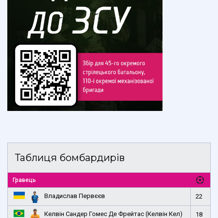
Таблиця бомбардирів
Гравець
Владислав Первєєв
22
Келвін Сандер Гомес Де Фрейтас (Келвін Кел)
18