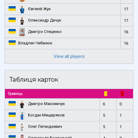
Євгеній Жук
17
Олександр Дичук
17
Дмитро Стеценко
16
Владлен Чебанюк
16
View all players
Таблиця карток
Гравець
Дмитро Максимчук
6
0
Богдан Мещеряков
5
1
Олег Легендзевич
5
1
Олександр Божінський