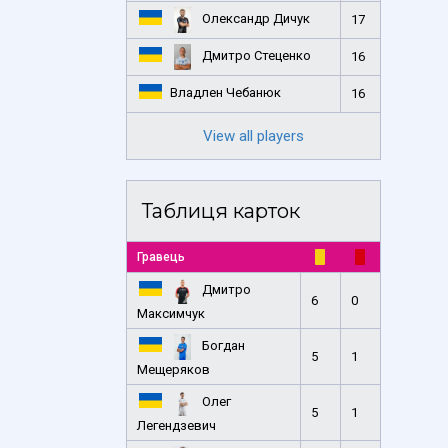
Олександр Дичук
17
Дмитро Стеценко
16
Владлен Чебанюк
16
View all players
Таблиця карток
Гравець
Дмитро
6
0
Максимчук
Богдан
5
1
Мещеряков
Олег
5
1
Легендзевич