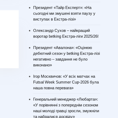
Президент «Тайр Експерт»: «На
сьогодні ми змушені взяти паузу у
виступах в Екстра-лізі»
Олександр Сухов – найкращий
воротар betking Екстра-ліги 2025/26!
Президент «Авалона»: «Оцінюю
дебютний сезон у betking Екстра-лізі
негативно – завдання не було
виконано»
Ігор Москвичов: «У всіх матчах на
Futsal Week Summer Cup-2026 була
наша повна перевага»
Генеральний менеджер «Любарта»:
«У порівнянні з попереднім сезоном
наші молоді гравці зросли, змужніли
та набралися досвіду»