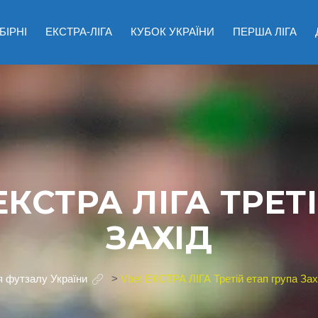
БІРНІ
ЕКСТРА-ЛІГА
КУБОК УКРАЇНИ
ПЕРША ЛІГА
ЕКСТРА ЛІГА ТРЕТ
ЗАХІД
я футзалу України
>
Vbet ЕКСТРА ЛІГА Третій етап група Зах