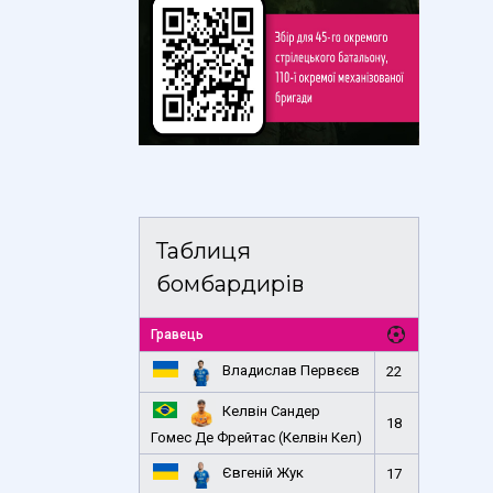
Таблиця
бомбардирів
Гравець
Владислав Первєєв
22
Келвін Сандер
18
Гомес Де Фрейтас (Келвін Кел)
Євгеній Жук
17