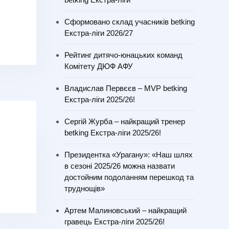
Сформовано склад учасників betking
Екстра-ліги 2026/27
Рейтинг дитячо-юнацьких команд
Комітету ДЮФ АФУ
Владислав Первєєв – MVP betking
Екстра-ліги 2025/26!
Сергій Журба – найкращий тренер
betking Екстра-ліги 2025/26!
Президентка «Урагану»: «Наш шлях
в сезоні 2025/26 можна назвати
достойним подоланням перешкод та
труднощів»
Артем Малиновський – найкращий
гравець Екстра-ліги 2025/26!