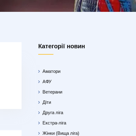
Категорії новин
Аматори
АФУ
Ветерани
Діти
Друга ліга
Екстра-ліга
Жінки (Вища ліга)