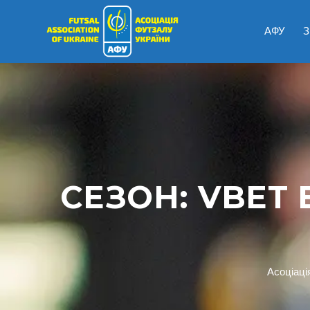
АФУ
З
СЕЗОН:
VBET 
Асоціаці