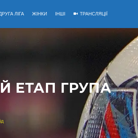
ДРУГА ЛІГА
ЖІНКИ
ІНШІ
ТРАНСЛЯЦІЇ
ІЙ ЕТАП ГРУПА
ід
?>