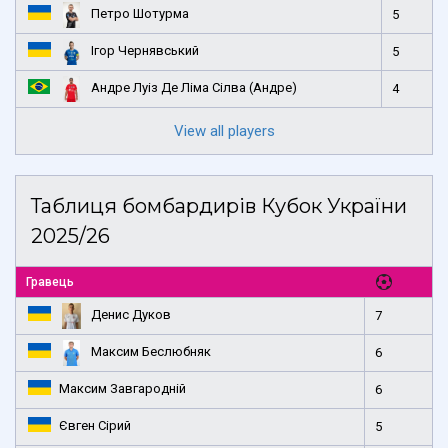
Петро Шотурма
5
Ігор Чернявський
5
Андре Луіз Де Ліма Сілва (Андре)
4
View all players
Таблиця бомбардирів Кубок України
2025/26
Гравець
Денис Дуков
7
Максим Беслюбняк
6
Максим Завгародній
6
Євген Сірий
5