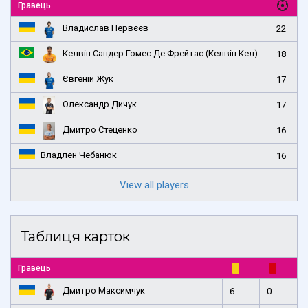
Гравець
Владислав Первєєв
22
Келвін Сандер Гомес Де Фрейтас (Келвін Кел)
18
Євгеній Жук
17
Олександр Дичук
17
Дмитро Стеценко
16
Владлен Чебанюк
16
View all players
Таблиця карток
Гравець
Дмитро Максимчук
6
0