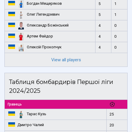
Богдан Мещеряков
5
1
Олег Легендзевич
5
1
Олександр Божінський
4
0
Артем Файдор
4
0
Олексій Прокопчук
4
0
View all players
Таблиця бомбардирів Першої ліги
2024/2025
Гравець
Тарас Кузь
25
Дмитро Чалий
20