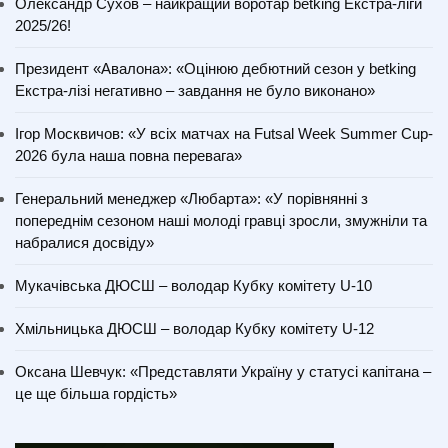
Олександр Сухов – найкращий воротар betking Екстра-ліги
2025/26!
Президент «Авалона»: «Оцінюю дебютний сезон у betking
Екстра-лізі негативно – завдання не було виконано»
Ігор Москвичов: «У всіх матчах на Futsal Week Summer Cup-
2026 була наша повна перевага»
Генеральний менеджер «Любарта»: «У порівнянні з
попереднім сезоном наші молоді гравці зросли, змужніли та
набралися досвіду»
Мукачівська ДЮСШ – володар Кубку комітету U-10
Хмільницька ДЮСШ – володар Кубку комітету U-12
Оксана Шевчук: «Представляти Україну у статусі капітана –
це ще більша гордість»