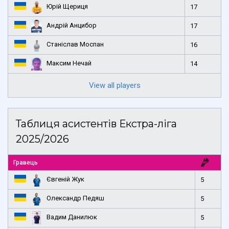
Юрій Щериця
17
Андрій Анцибор
17
Станіслав Моспан
16
Максим Нечай
14
View all players
Таблиця асистентів Екстра-ліга
2025/2026
Гравець
Євгеній Жук
5
Олександр Педяш
5
Вадим Данилюк
5