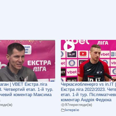
аган | VBET Екстра ліга
Черкасиобленерго vs in.IT 
. Четвертий етап. 1-й тур.
Екстра ліга 2022/2023. Чет
чевий коментар Максима
етап. 1-й тур. Післяматче
а
коментар Андрія Федюка
ляди(ів)
97
перегляди(ів)
Інтерв’ю