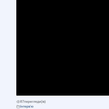
87
перегляди(ів)
Інтерв’ю