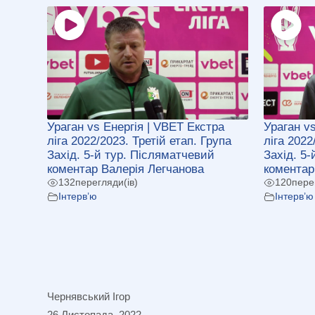
Ураган vs Енергія | VBET Екстра
Ураган v
ліга 2022/2023. Третій етап. Група
ліга 2022
Захід. 5-й тур. Післяматчевий
Захід. 5
коментар Валерія Легчанова
коментар
132
перегляди(ів)
120
пере
Інтерв’ю
Інтерв’ю
Чернявський Ігор
26 Листопада, 2022