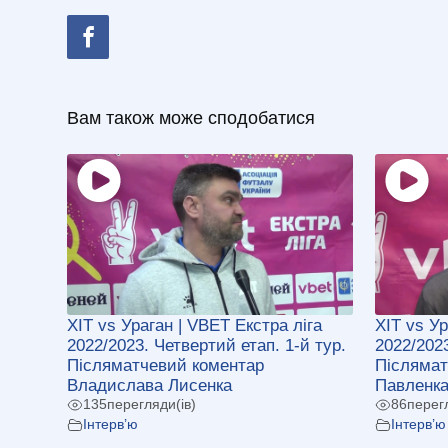
Вам також може сподобатися
ХІТ vs Ураган | VBET Екстра ліга
ХІТ vs Ур
2022/2023. Четвертий етап. 1-й тур.
2022/2023
Післяматчевий коментар
Післямат
Владислава Лисенка
Павленк
135
перегляди(ів)
86
перег
Інтерв’ю
Інтерв’ю