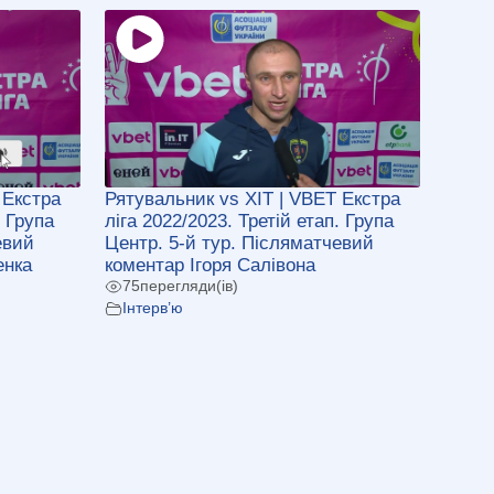
 Екстра
Рятувальник vs ХІТ | VBET Екстра
. Група
ліга 2022/2023. Третій етап. Група
евий
Центр. 5-й тур. Післяматчевий
енка
коментар Ігоря Салівона
75
перегляди(ів)
Інтерв’ю