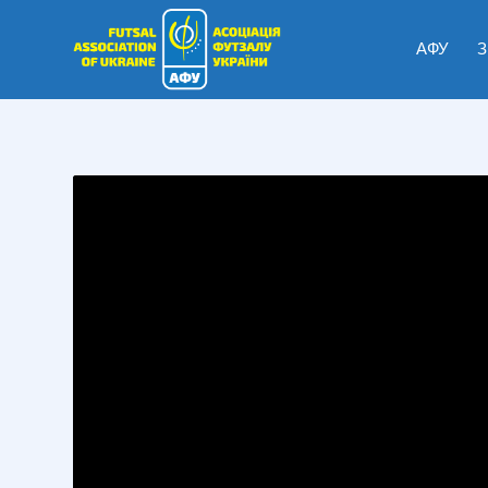
АФУ
З