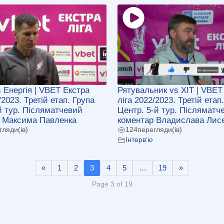
s Енергія | VBET Екстра
Рятувальник vs ХІТ | VBET
/2023. Третій етап. Група
ліга 2022/2023. Третій етап
-й тур. Післяматчевий
Центр. 5-й тур. Післяматч
 Максима Павленка
коментар Владислава Лис
гляди(ів)
124
перегляди(ів)
Інтерв’ю
«
1
2
3
4
5
…
19
»
Page 3 of 19