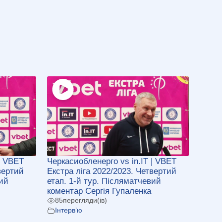
| VBET
Черкасиобленерго vs in.IT | VBET
вертий
Екстра ліга 2022/2023. Четвертий
вий
етап. 1-й тур. Післяматчевий
коментар Сергія Гупаленка
85
перегляди(ів)
Інтерв’ю