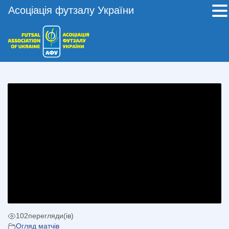
Асоціація футзалу України
102
перегляди(ів)
Огляд матчів