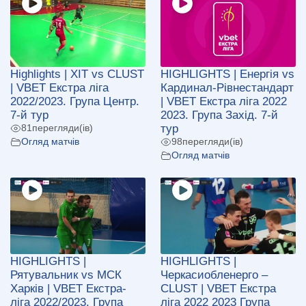
Highlights | ХІТ vs CLUST
HIGHLIGHTS | Енергія vs
| VBET Екстра ліга
Кардинал-Рівнеcтандарт
2022/2023. Група Центр.
| VBET Екстра ліга 2022
7-й тур
2023. Група Захід. 7-й
тур
81
перегляди(ів)
Огляд матчів
98
перегляди(ів)
Огляд матчів
HIGHLIGHTS |
HIGHLIGHTS |
Рятувальник vs МСК
Черкасиобленерго –
Харків | VBET Екстра-
CLUST | VBET Екстра
ліга 2022/2023. Група
ліга 2022 2023 Група