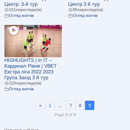
Центр. 3-й тур
Центр 3 й тур
101
перегляди(ів)
95
перегляди(ів)
Огляд матчів
Огляд матчів
HIGHLIGHTS | in IT –
Кардинал Рівне | VBET
Екстра ліга 2022 2023
Група Захід 3 й тур
110
перегляди(ів)
Огляд матчів
«
1
…
7
8
9
Page 9 of 9