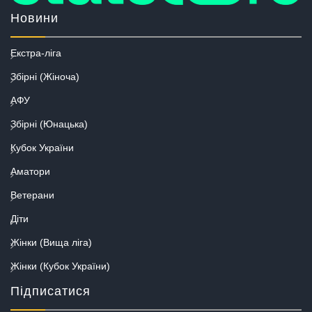
Новини
Екстра-ліга
Збірні (Жіноча)
АФУ
Збірні (Юнацька)
Кубок України
Аматори
Ветерани
Діти
Жінки (Вища ліга)
Жінки (Кубок України)
Підписатися