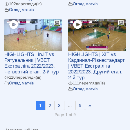
102
перегляди(ів)
Огляд матчів
Огляд матчів
HIGHLIGHTS | in.IT vs
HIGHLIGHTS | ХІТ vs
Рятувальник | VBET
Кардинал-Рівнестандарт
Екстра ліга 2022/2023.
| VBET Екстра ліга
Четвертий етап. 2-й тур
2022/2023. Другий етап.
2-й тур
110
перегляди(ів)
Огляд матчів
111
перегляди(ів)
Огляд матчів
1
2
3
…
9
»
Page 1 of 9