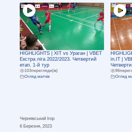
HIGHLIGHTS | ХІТ vs Ураган | VBET
HIGHLIGH
Екстра ліга 2022/2023. Четвертий
in.IT | V
етап. 1-й тур
Четверти
103
перегляди(ів)
96
перег
Огляд матчів
Огляд ма
Чернявський Ігор
6 Березня, 2023