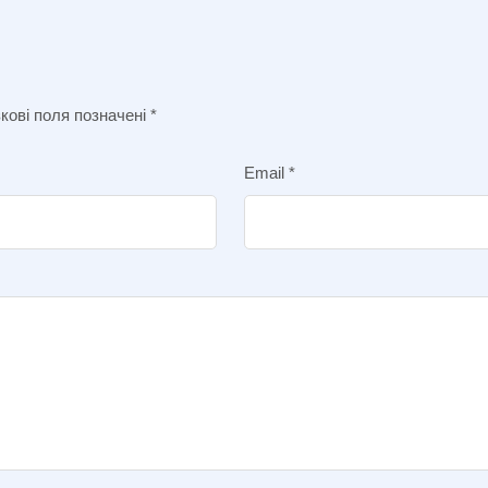
кові поля позначені
*
Email
*