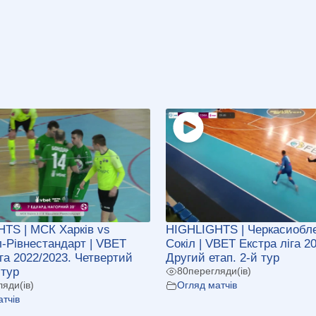
TS | МСК Харків vs
HIGHLIGHTS | Черкасиобле
-Рівнестандарт | VBET
Сокіл | VBET Екстра ліга 2
іга 2022/2023. Четвертий
Другий етап. 2-й тур
 тур
80
перегляди(ів)
ляди(ів)
Огляд матчів
тчів