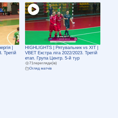
ергія |
HIGHLIGHTS | Рятувальник vs ХІТ |
. Третій
VBET Екстра ліга 2022/2023. Третій
етап. Група Центр. 5-й тур
71
перегляди(ів)
Огляд матчів