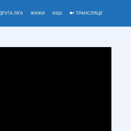
ДРУГА ЛІГА
ЖІНКИ
ІНШІ
ТРАНСЛЯЦІЇ