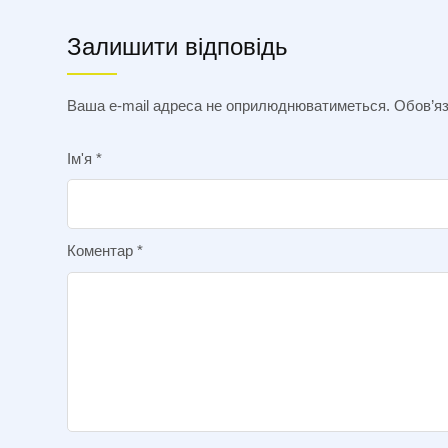
Залишити відповідь
Ваша e-mail адреса не оприлюднюватиметься.
Обов’яз
Ім'я
*
Коментар
*