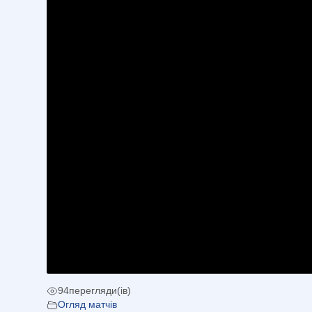
94
перегляди(ів)
Огляд матчів