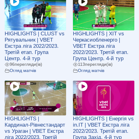
HIGHLIGHTS | CLUST vs
HIGHLIGHTS | ХІТ vs
Рятувальник | VBET
Черкасиобленерго |
Екстра ліга 2022/2023.
VBET Екстра ліга
Третій етап. Група
2022/2023. Третій етап.
Центр. 4-й тур
Група Центр. 4-й тур
96
перегляди(ів)
113
перегляди(ів)
Огляд матчів
Огляд матчів
HIGHLIGHTS |
HIGHLIGHTS | Енергія vs
Кардинал-Рівнестандарт
in.IT | VBET Екстра ліга
vs Ураган | VBET Екстра
2022/2023. Третій етап.
ліга 2022/2023. Третій
Група Захід. 4-й тур