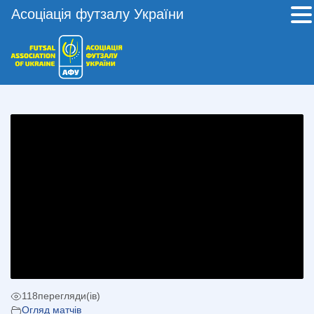
Асоціація футзалу України
118
перегляди(ів)
Огляд матчів