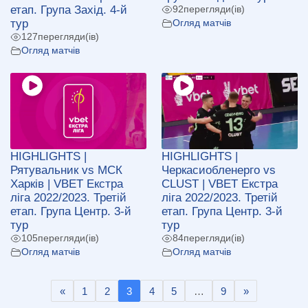
етап. Група Захід. 4-й
92
перегляди(ів)
тур
Огляд матчів
127
перегляди(ів)
Огляд матчів
HIGHLIGHTS |
HIGHLIGHTS |
Рятувальник vs МСК
Черкасиобленерго vs
Харків | VBET Екстра
CLUST | VBET Екстра
ліга 2022/2023. Третій
ліга 2022/2023. Третій
етап. Група Центр. 3-й
етап. Група Центр. 3-й
тур
тур
105
перегляди(ів)
84
перегляди(ів)
Огляд матчів
Огляд матчів
«
1
2
3
4
5
…
9
»